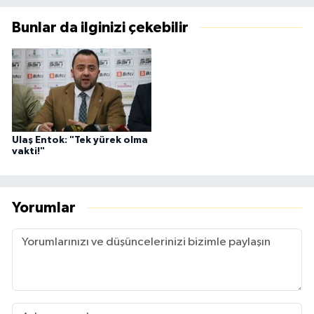
Bunlar da ilginizi çekebilir
Ulaş Entok: "Tek yürek olma
vakti!"
Yorumlar