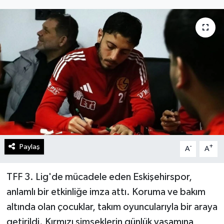
Gündem
Kültür Sanat
Magazin
Politika
Sağlık
Spor
Paylaş
-
+
A
A
Teknoloji
TFF 3. Lig'de mücadele eden Eskişehirspor,
anlamlı bir etkinliğe imza attı. Koruma ve bakım
Yaşam
altında olan çocuklar, takım oyuncularıyla bir araya
getirildi. Kırmızı şimşeklerin günlük yaşamına
Yurttan