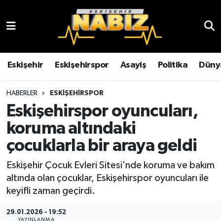
Asayiş
Eskişehir Hava Durumu
Çevre
Eskişehir Trafik Yoğunluk Haritası
Eskişehir
Eskişehirspor
Asayiş
Politika
Düny
Dünya
TFF 3.Lig 4.Grup Puan Durumu ve Fikstür
HABERLER
ESKIŞEHIRSPOR
Eskişehirspor oyuncuları,
Eğitim
Tüm Manşetler
koruma altındaki
Ekonomi
Son Dakika Haberleri
çocuklarla bir araya geldi
Eskişehir
Haber Arşivi
Eskişehir Çocuk Evleri Sitesi'nde koruma ve bakım
altında olan çocuklar, Eskişehirspor oyuncuları ile
Eskişehirspor
keyifli zaman geçirdi.
29.01.2026 - 19:52
Genel
YAYINLANMA