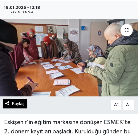
19.01.2026 - 13:18
Gündem
YAYINLANMA
Kültür Sanat
Magazin
Politika
Sağlık
Spor
Paylaş
-
+
A
A
Teknoloji
Yaşam
Eskişehir’in eğitim markasına dönüşen ESMEK’te
2. dönem kayıtları başladı. Kurulduğu günden bu
Yurttan