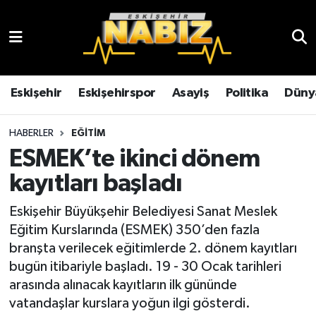
Asayiş
Eskişehir Hava Durumu
Çevre
Eskişehir Trafik Yoğunluk Haritası
Eskişehir
Eskişehirspor
Asayiş
Politika
Düny
Dünya
TFF 3.Lig 4.Grup Puan Durumu ve Fikstür
HABERLER
EĞITIM
ESMEK’te ikinci dönem
Eğitim
Tüm Manşetler
kayıtları başladı
Ekonomi
Son Dakika Haberleri
Eskişehir Büyükşehir Belediyesi Sanat Meslek
Eğitim Kurslarında (ESMEK) 350’den fazla
Eskişehir
Haber Arşivi
branşta verilecek eğitimlerde 2. dönem kayıtları
bugün itibariyle başladı. 19 - 30 Ocak tarihleri
Eskişehirspor
arasında alınacak kayıtların ilk gününde
vatandaşlar kurslara yoğun ilgi gösterdi.
Genel