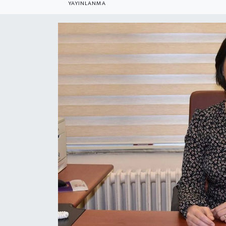
YAYINLANMA
Gündem
Kültür Sanat
Magazin
Politika
Sağlık
Spor
Teknoloji
Yaşam
Yurttan