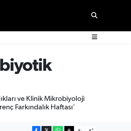
biyotik
ları ve Klinik Mikrobiyoloji
renç Farkındalık Haftası’
-
+
A
A