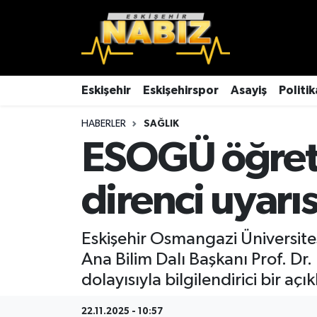
Asayiş
Eskişehir Hava Durumu
Çevre
Eskişehir Trafik Yoğunluk Haritası
Eskişehir
Eskişehirspor
Asayiş
Politik
HABERLER
SAĞLIK
Dünya
TFF 3.Lig 4.Grup Puan Durumu ve Fikstür
ESOGÜ öğreti
Eğitim
Tüm Manşetler
direnci uyarıs
Ekonomi
Son Dakika Haberleri
Eskişehir
Haber Arşivi
Eskişehir Osmangazi Üniversites
Ana Bilim Dalı Başkanı Prof. Dr.
Eskişehirspor
dolayısıyla bilgilendirici bir a
Genel
22.11.2025 - 10:57