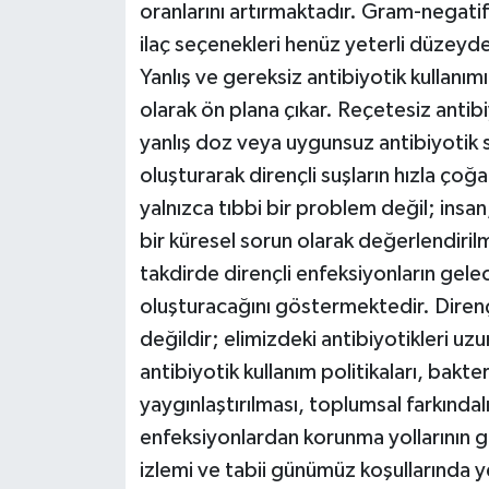
oranlarını artırmaktadır. Gram-negatif 
ilaç seçenekleri henüz yeterli düzeyde
Yanlış ve gereksiz antibiyotik kullanım
olarak ön plana çıkar. Reçetesiz antibi
yanlış doz veya uygunsuz antibiyotik s
oluşturarak dirençli suşların hızla çoğ
yalnızca tıbbi bir problem değil; insa
bir küresel sorun olarak değerlendirilm
takdirde dirençli enfeksiyonların gele
oluşturacağını göstermektedir. Direnç
değildir; elimizdeki antibiyotikleri uz
antibiyotik kullanım politikaları, bakte
yaygınlaştırılması, toplumsal farkınd
enfeksiyonlardan korunma yollarının gel
izlemi ve tabii günümüz koşullarında ye