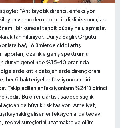
sı şöyle: “Antibiyotik direnci, enfeksiyon
kileyen ve modern tıpta ciddi klinik sonuçlara
önemli bir küresel tehdit düzeyine ulaşmıştır.
arak tanımlanıyor. Dünya Sağlık Örgütü
onlara bağlı ölümlerde ciddi artış
raporları, özellikle geniş spektrumlu
inin dünya genelinde %15-40 oranında
ölgelerde kritik patojenlerde direnç oranı
, her 6 bakteriyel enfeksiyondan biri
ır. Takip edilen enfeksiyonların %24’ü birinci
ktedir. Bu direnç artışı, sadece sağlık
 açıdan da büyük risk taşıyor: Ameliyat,
şı kaynaklı gelişen enfeksiyonlarda tedavi
ta, tedavi süreçlerini uzatmakta ve ölüm