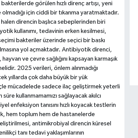
bakterilerde görülen hızlı direnç artışı, yeni
 olmadığı için ciddi bir tıkanma yaratmaktadır.
ı halen direncin başlıca sebeplerinden biri
yotik kullanımı, tedavinin erken kesilmesi,
eçimi bakteriler üzerinde seçici bir baskı
almasına yol açmaktadır. Antibiyotik direnci,
n, hayvan ve çevre sağlığını kapsayan karmaşık
elidir. 2025 verileri, önlem alınmadığı
cek yıllarda çok daha büyük bir yük
le mücadelede sadece ilaç geliştirmek yeterli
un süre kullanmamamızı sağlayacak akılcı
riyel enfeksiyon tanısını hızlı koyacak testlerin
alık, hem toplum hem de hastanelerde
iştirilmesi, antimikrobiyal direncin küresel
nilikçi tanı tedavi yaklaşımlarının