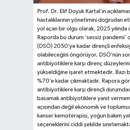
Prof. Dr. Elif Doyuk Kartal’ın açıklama
hastalıklarının yönetimini doğrudan et
yol açan bir olgu olarak, 2025 yılında 
Raporda bu durum ‘sessiz pandemi’ ol
(DSÖ) 2050’ye kadar dirençli enfeksiy
olabileceğini öngörüyor. DSÖ’nün son 
antibiyotiklere karşı direnç düzeyler
yükseldiğine işaret etmektedir. Bazı b
%70’e kadar çıkmaktadır. Rapora göre
antibiyotiklere karşı dirençli durumdad
basamak antibiyotiklere yanıt vermeme
açısından değil ekonomik ve toplumsal
kanser kemoterapisi, yoğun bakım yatı
seçeneklerini ciddi şekilde sınırlamak