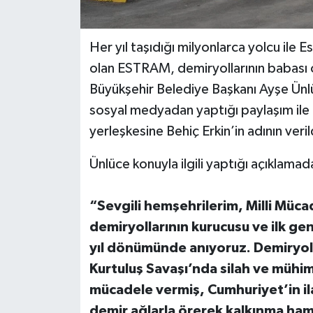
Her yıl taşıdığı milyonlarca yolcu ile E
olan ESTRAM, demiryollarının babası ol
Büyükşehir Belediye Başkanı Ayşe Ünl
sosyal medyadan yaptığı paylaşım il
yerleşkesine Behiç Erkin’in adının veri
Ünlüce konuyla ilgili yaptığı açıklamad
“Sevgili hemşehrilerim, Milli Müc
demiryollarının kurucusu ve ilk ge
yıl dönümünde anıyoruz. Demiryolla
Kurtuluş Savaşı’nda silah ve mühim
mücadele vermiş, Cumhuriyet’in ila
demir ağlarla örerek kalkınma ham