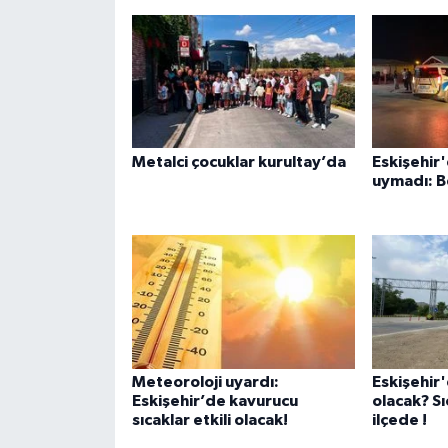
Metalci çocuklar kurultay’da
Eskişehir'
uymadı: B
Meteoroloji uyardı:
Eskişehir
Eskişehir’de kavurucu
olacak? Sı
sıcaklar etkili olacak!
ilçede !