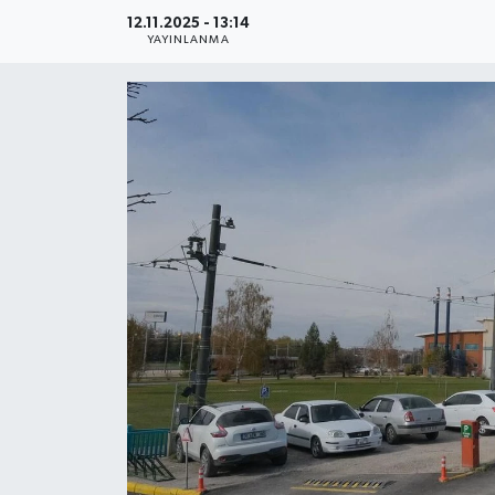
12.11.2025 - 13:14
Gündem
YAYINLANMA
Kültür Sanat
Magazin
Politika
Sağlık
Spor
Teknoloji
Yaşam
Yurttan