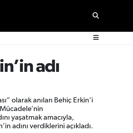
n’in adı
ı” olarak anılan Behiç Erkin’i
i Mücadele’nin
dını yaşatmak amacıyla,
in adını verdiklerini açıkladı.