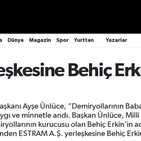
a
Dünya
Magazin
Spor
Yurttan
Yazarlar
şkesine Behiç Erki
aşkanı Ayşe Ünlüce, “Demiryollarının Babas
ygı ve minnetle andı. Başkan Ünlüce, Mill
yollarının kurucusu olan Behiç Erkin’in a
inden ESTRAM A.Ş. yerleşkesine Behiç Erkin’