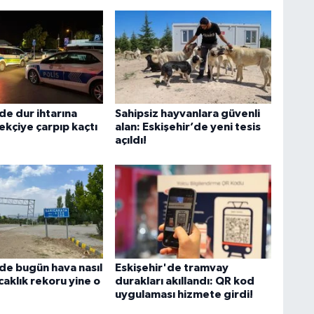
de dur ihtarına
Sahipsiz hayvanlara güvenli
ekçiye çarpıp kaçtı
alan: Eskişehir’de yeni tesis
açıldı!
'de bugün hava nasıl
Eskişehir'de tramvay
caklık rekoru yine o
durakları akıllandı: QR kod
uygulaması hizmete girdi!