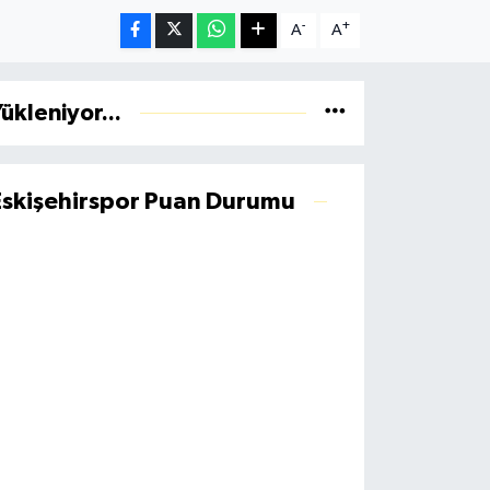
-
+
A
A
ükleniyor...
Eskişehirspor Puan Durumu