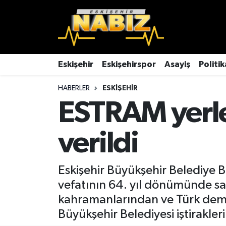
Asayiş
Eskişehir Hava Durumu
Çevre
Eskişehir Trafik Yoğunluk Haritası
Eskişehir
Eskişehirspor
Asayiş
Politik
HABERLER
ESKIŞEHIR
Dünya
TFF 3.Lig 4.Grup Puan Durumu ve Fikstür
ESTRAM yerle
Eğitim
Tüm Manşetler
verildi
Ekonomi
Son Dakika Haberleri
Eskişehir
Haber Arşivi
Eskişehir Büyükşehir Belediye B
vefatının 64. yıl dönümünde sa
Eskişehirspor
kahramanlarından ve Türk demir
Büyükşehir Belediyesi iştirakler
Genel