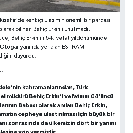
skişehir’de kent içi ulaşımın önemli bir parçası
arak bilinen Behiç Erkin’i unutmadı.
üce, Behiç Erkin’in 64. vefat yıldönümünde
e Otogar yanında yer alan ESTRAM
ldiğini duyurdu.
a:
adele’nin kahramanlarından, Türk
nel müdürü Behiç Erkin’i vefatının 64’üncü
rının Babası olarak anılan Behiç Erkin,
matın cepheye ulaştırılması için büyük bir
nı sonrasında da ülkemizin dört bir yanını
lesine yön vermiştir.