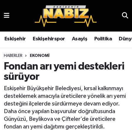
Asayiş
Eskişehir Hava Durumu
Çevre
Eskişehir Trafik Yoğunluk Haritası
Eskişehir
Eskişehirspor
Asayiş
Politika
Düny
Dünya
TFF 3.Lig 4.Grup Puan Durumu ve Fikstür
HABERLER
EKONOMI
Fondan arı yemi destekleri
Eğitim
Tüm Manşetler
sürüyor
Ekonomi
Son Dakika Haberleri
Eskişehir Büyükşehir Belediyesi, kırsal kalkınmayı
desteklemek amacıyla üreticilere yönelik arı yemi
Eskişehir
Haber Arşivi
desteğini ilçelerde sürdürmeye devam ediyor.
Daha önce yapılan başvurular doğrultusunda
Eskişehirspor
Günyüzü, Beylikova ve Çifteler’de üreticilere
fondan arı yemi dağıtımı gerçekleştirildi.
Genel