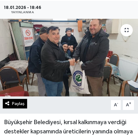
18.01.2026 - 18:46
Gündem
YAYINLANMA
Kültür Sanat
Magazin
Politika
Sağlık
Spor
Paylaş
-
+
A
A
Teknoloji
Yaşam
Büyükşehir Belediyesi, kırsal kalkınmaya verdiği
destekler kapsamında üreticilerin yanında olmaya
Yurttan