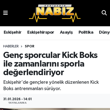
Asayiş
Eskişehir Hava Durumu
Çevre
Eskişehir Trafik Yoğunluk Haritası
Eskişehir
Eskişehirspor
Asayiş
Politika
Düny
Dünya
TFF 3.Lig 4.Grup Puan Durumu ve Fikstür
HABERLER
SPOR
Genç sporcular Kick Boks
Eğitim
Tüm Manşetler
ile zamanlarını sporla
Ekonomi
Son Dakika Haberleri
değerlendiriyor
Eskişehir
Haber Arşivi
Eskişehir'de gençlere yönelik düzenlenen Kick
Boks antrenmanları sürüyor.
Eskişehirspor
31.01.2026 - 14:01
YAYINLANMA
Genel