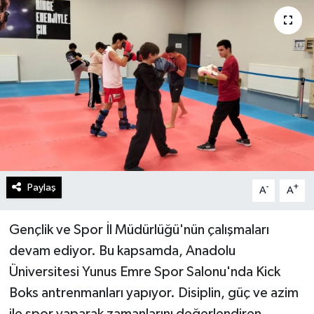
Gündem
Kültür Sanat
Magazin
Politika
Sağlık
Paylaş
-
+
A
A
Spor
Gençlik ve Spor İl Müdürlüğü'nün çalışmaları
Teknoloji
devam ediyor. Bu kapsamda, Anadolu
Üniversitesi Yunus Emre Spor Salonu'nda Kick
Yaşam
Boks antrenmanları yapıyor. Disiplin, güç ve azim
Yurttan
ile spor yaparak zamanlarını değerlendiren