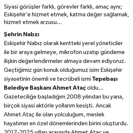
Siyasi görüşler farklı, görevler farklı, amaç aynı;
Gündem
Eskişehir’e hizmet etmek, katma değer sağlamak,
hizmet etmek arzusu…
Kültür Sanat
Şehrin Nabzı
Magazin
Eskişehir Nabız olarak kentteki yerel yöneticiler
ile bir araya gelmeye, mikrofon uzatıp gündeme
Politika
ilişkin değerlendirmeler almaya devam ediyoruz.
Geçtiğimiz gün konuk olduğumuz isim Eskişehir
Sağlık
siyasetinin önemli ve tecrübeli ismi
Tepebaşı
Spor
Belediye Başkanı Ahmet Ataç
oldu…
Gazeteciliğe başladığım 2008 yılından bu yana,
Teknoloji
birçok siyasi aktörle yollarım kesişti. Ancak
Ahmet Ataç ile olan yolculuğum, meslek
Yaşam
hayatımın en özel dönemlerinden birini oluşturdu.
Yurttan
2017-2025 yılları arasında Ahmet Ataç ve