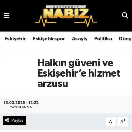
Asayiş
Eskişehir Hava Durumu
Çevre
Eskişehir Trafik Yoğunluk Haritası
Eskişehir
Eskişehirspor
Asayiş
Politika
Düny
Dünya
TFF 3.Lig 4.Grup Puan Durumu ve Fikstür
Halkın güveni ve
Eğitim
Tüm Manşetler
Eskişehir’e hizmet
arzusu
Ekonomi
Son Dakika Haberleri
Eskişehir
Haber Arşivi
15.03.2025 - 12:22
YAYINLANMA
Eskişehirspor
Paylaş
-
+
A
A
Genel