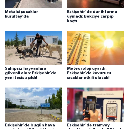
Metalci çocuklar
Eskişehir'de dur ihtarına
kurultay’da
uymadı: Bekçiye çarpıp
kaçtı
Sahipsiz hayvanlara
Meteoroloji uyardı:
güvenli alan: Eskişehir’de
Eskişehir’de kavurucu
yeni tesis açıldı!
sıcaklar etkili olacak!
Eskişehir'de bugün hava
Eskişehir'de tramvay