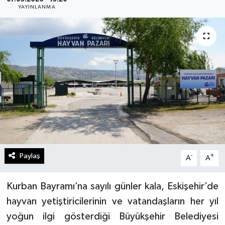
YAYINLANMA
Gündem
Kültür Sanat
Magazin
Politika
Sağlık
Spor
Paylaş
-
+
A
A
Teknoloji
Kurban Bayramı’na sayılı günler kala, Eskişehir’de
Yaşam
hayvan yetiştiricilerinin ve vatandaşların her yıl
yoğun ilgi gösterdiği Büyükşehir Belediyesi
Yurttan