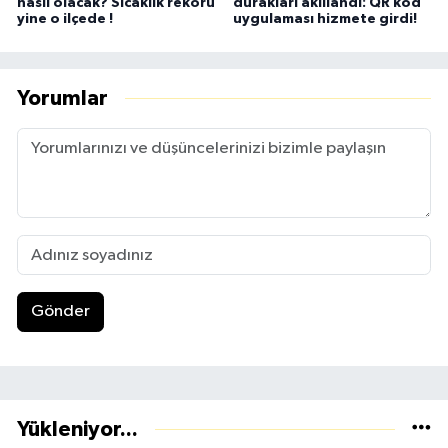
nasıl olacak? Sıcaklık rekoru
durakları akıllandı: QR kod
yine o ilçede !
uygulaması hizmete girdi!
Yorumlar
Gönder
Yükleniyor...