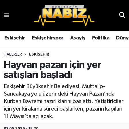
Asayiş
Eskişehir Hava Durumu
Çevre
Eskişehir Trafik Yoğunluk Haritası
Eskişehir
Eskişehirspor
Asayiş
Politika
Düny
Dünya
TFF 3.Lig 4.Grup Puan Durumu ve Fikstür
HABERLER
ESKIŞEHIR
Hayvan pazarı için yer
Eğitim
Tüm Manşetler
satışları başladı
Ekonomi
Son Dakika Haberleri
Eskişehir Büyükşehir Belediyesi, Muttalip-
Sarıcakaya yolu üzerindeki Hayvan Pazarı’nda
Eskişehir
Haber Arşivi
Kurban Bayramı hazırlıklarını başlattı. Yetiştiriciler
için yer kiralama süreci başlarken, pazarın kapıları
Eskişehirspor
11 Mayıs’ta açılacak.
Genel
07.05.2026 - 15:20