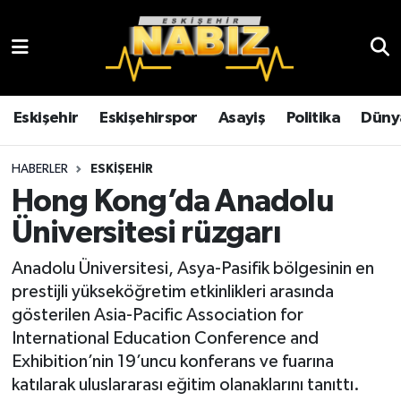
Asayiş
Eskişehir Hava Durumu
Çevre
Eskişehir Trafik Yoğunluk Haritası
Eskişehir
Eskişehirspor
Asayiş
Politika
Düny
Dünya
TFF 3.Lig 4.Grup Puan Durumu ve Fikstür
HABERLER
ESKIŞEHIR
Hong Kong’da Anadolu
Eğitim
Tüm Manşetler
Üniversitesi rüzgarı
Ekonomi
Son Dakika Haberleri
Anadolu Üniversitesi, Asya-Pasifik bölgesinin en
prestijli yükseköğretim etkinlikleri arasında
Eskişehir
Haber Arşivi
gösterilen Asia-Pacific Association for
International Education Conference and
Eskişehirspor
Exhibition’nin 19’uncu konferans ve fuarına
katılarak uluslararası eğitim olanaklarını tanıttı.
Genel