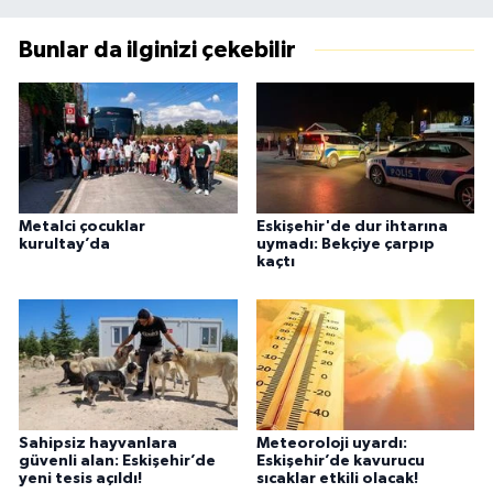
Bunlar da ilginizi çekebilir
Metalci çocuklar
Eskişehir'de dur ihtarına
kurultay’da
uymadı: Bekçiye çarpıp
kaçtı
Sahipsiz hayvanlara
Meteoroloji uyardı:
güvenli alan: Eskişehir’de
Eskişehir’de kavurucu
yeni tesis açıldı!
sıcaklar etkili olacak!