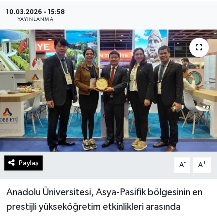
10.03.2026 - 15:58
Gündem
YAYINLANMA
Kültür Sanat
Magazin
Politika
Sağlık
Spor
Paylaş
-
+
A
A
Teknoloji
Yaşam
Anadolu Üniversitesi, Asya-Pasifik bölgesinin en
prestijli yükseköğretim etkinlikleri arasında
Yurttan