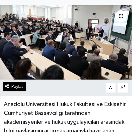
Gündem
Kültür Sanat
Magazin
Politika
Sağlık
Spor
Paylaş
-
+
A
A
Teknoloji
Anadolu Üniversitesi Hukuk Fakültesi ve Eskişehir
Cumhuriyet Başsavcılığı tarafından
Yaşam
akademisyenler ve hukuk uygulayıcıları arasındaki
bilgi paylaşımını artırmak amacıyla hazırlanan
Yurttan