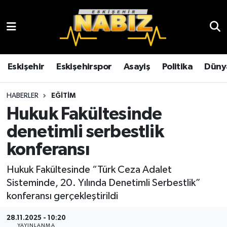
Asayiş
Eskişehir Hava Durumu
Çevre
Eskişehir Trafik Yoğunluk Haritası
Eskişehir
Eskişehirspor
Asayiş
Politika
Düny
Dünya
TFF 3.Lig 4.Grup Puan Durumu ve Fikstür
HABERLER
EĞITIM
Hukuk Fakültesinde
Eğitim
Tüm Manşetler
denetimli serbestlik
Ekonomi
Son Dakika Haberleri
konferansı
Eskişehir
Haber Arşivi
Hukuk Fakültesinde “Türk Ceza Adalet
Sisteminde, 20. Yılında Denetimli Serbestlik”
Eskişehirspor
konferansı gerçekleştirildi
28.11.2025 - 10:20
Genel
YAYINLANMA