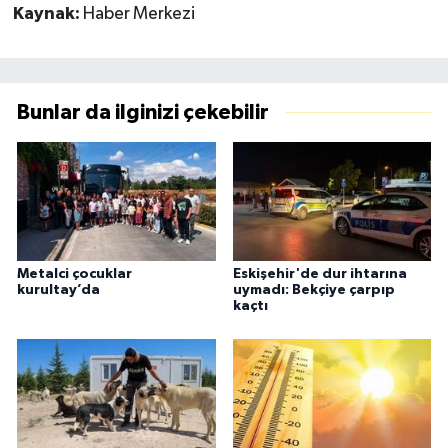
Kaynak:
Haber Merkezi
Bunlar da ilginizi çekebilir
Metalci çocuklar
Eskişehir'de dur ihtarına
kurultay’da
uymadı: Bekçiye çarpıp
kaçtı