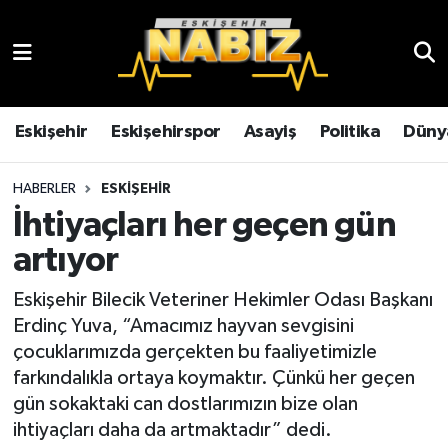
Asayiş
Eskişehir Hava Durumu
Çevre
Eskişehir Trafik Yoğunluk Haritası
Eskişehir
Eskişehirspor
Asayiş
Politika
Düny
Dünya
TFF 3.Lig 4.Grup Puan Durumu ve Fikstür
HABERLER
ESKIŞEHIR
İhtiyaçları her geçen gün
Eğitim
Tüm Manşetler
artıyor
Ekonomi
Son Dakika Haberleri
Eskişehir Bilecik Veteriner Hekimler Odası Başkanı
Erdinç Yuva, “Amacımız hayvan sevgisini
Eskişehir
Haber Arşivi
çocuklarımızda gerçekten bu faaliyetimizle
farkındalıkla ortaya koymaktır. Çünkü her geçen
Eskişehirspor
gün sokaktaki can dostlarımızın bize olan
ihtiyaçları daha da artmaktadır” dedi.
Genel