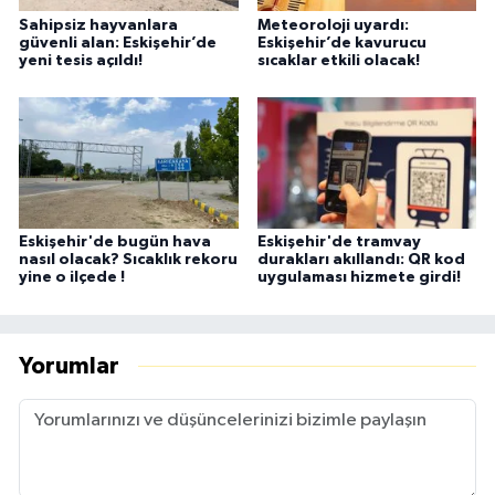
Sahipsiz hayvanlara
Meteoroloji uyardı:
güvenli alan: Eskişehir’de
Eskişehir’de kavurucu
yeni tesis açıldı!
sıcaklar etkili olacak!
Eskişehir'de bugün hava
Eskişehir'de tramvay
nasıl olacak? Sıcaklık rekoru
durakları akıllandı: QR kod
yine o ilçede !
uygulaması hizmete girdi!
Yorumlar