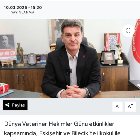
10.03.2026 - 15:20
Gündem
YAYINLANMA
Kültür Sanat
Magazin
Politika
Sağlık
Spor
Paylaş
-
+
A
A
Teknoloji
Yaşam
​Dünya Veteriner Hekimler Günü etkinlikleri
kapsamında, Eskişehir ve Bilecik’te ilkokul ile
Yurttan