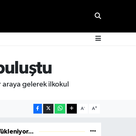
 buluştu
r araya gelerek ilkokul
-
+
A
A
ükleniyor...