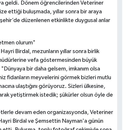
ya geldi. Dönem öğrencilerinden Veteriner
e ettiği buluşmada, yıllar sonra bir araya
işehir’de düzenlenen etkinlikte duygusal anlar
retmen olurum"
yri Birdal, mezunların yıllar sonra birlik
 müdürlerine vefa göstermesinden büyük
, "Dünyaya bir daha gelsem, imkanım olsa
iz fidanların meyvelerini görmek bizleri mutlu
ına ulaştığını görüyoruz. Sizleri ülkesine,
arak yetiştirmek istedik; şükürler olsun öyle de
betlerle devam eden organizasyonda, Veteriner
Hayri Birdal ve Şemsettin Nayman'a günün
 etti. Buluşma, toplu fotoğraf çekimiyle sona