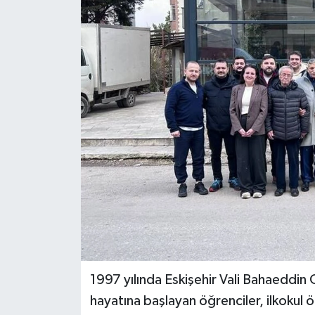
Gündem
Kültür Sanat
Magazin
Politika
Sağlık
Spor
Teknoloji
Yaşam
1997 yılında Eskişehir Vali Bahaeddi
hayatına başlayan öğrenciler, ilkokul 
Yurttan