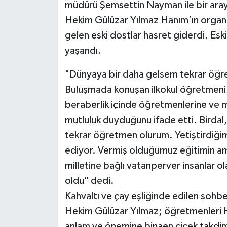
müdürü Şemsettin Nayman ile bir ara
Hekim Gülüzar Yılmaz Hanım’ın organiz
gelen eski dostlar hasret giderdi. Esk
yaşandı.
"Dünyaya bir daha gelsem tekrar öğ
Buluşmada konuşan ilkokul öğretmeni Ha
beraberlik içinde öğretmenlerine ve
mutluluk duyduğunu ifade etti. Birdal
tekrar öğretmen olurum. Yetiştirdiğim
ediyor. Vermiş olduğumuz eğitimin amac
milletine bağlı vatanperver insanlar ol
oldu" dedi.
Kahvaltı ve çay eşliğinde edilen soh
Hekim Gülüzar Yılmaz; öğretmenleri 
anlam ve önemine binaen çiçek takdim