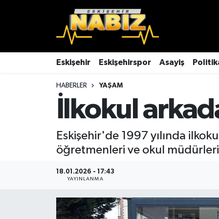
Asayiş
Eskişehir Hava Durumu
Çevre
Eskişehir Trafik Yoğunluk Haritası
Eskişehir
Eskişehirspor
Asayiş
Politik
HABERLER
YAŞAM
Dünya
TFF 3.Lig 4.Grup Puan Durumu ve Fikstür
İlkokul arkada
Eğitim
Tüm Manşetler
Eskişehir'de 1997 yılında ilkoku
Ekonomi
Son Dakika Haberleri
öğretmenleri ve okul müdürleri
Eskişehir
Haber Arşivi
18.01.2026 - 17:43
YAYINLANMA
Eskişehirspor
Genel