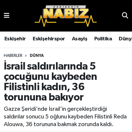
Asayiş
Eskişehir Hava Durumu
Çevre
Eskişehir Trafik Yoğunluk Haritası
Eskişehir
Eskişehirspor
Asayiş
Politika
Düny
Dünya
TFF 3.Lig 4.Grup Puan Durumu ve Fikstür
HABERLER
DÜNYA
İsrail saldırılarında 5
Eğitim
Tüm Manşetler
çocuğunu kaybeden
Ekonomi
Son Dakika Haberleri
Filistinli kadın, 36
torununa bakıyor
Eskişehir
Haber Arşivi
Gazze Şeridi'nde İsrail'in gerçekleştirdiği
Eskişehirspor
saldırılar sonucu 5 oğlunu kaybeden Filistinli Reda
Alouwa, 36 torununa bakmak zorunda kaldı.
Genel