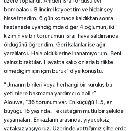
üzere toplandı. Aniden İsrail ordusu evi
bombaladı. Bilincimi kaybettim ve hiçbir şey
hissetmedim. 6 gün komada kaldıktan sonra
hastanede uyandığımda diğer 4 oğlumun, iki
kızımın ve bir torunumun İsrail hava saldırısında
öldüğünü öğrendim. Geri kalanlar ise ağır
yaralılardı. Hala öldüklerine inanamıyorum. Beni
yalnız bıraktılar. Hayatta kalıp onlarla birlikte
ölmediğim için içim buruk" diye konuştu.
"Umarım birileri veya herhangi bir kuruluş bu
yetimlere bakmama yardımcı olabilir"
Alouwa, "36 torunum var. En küçüğü 1.5, en
büyüğü 16 yaşında. Tek isteğim mutlu bir şekilde
yaşamaları. Enkazların arasında, yiyeceksiz,
yataksız yaşıyoruz. Üzerinde yattığımız şiltelerde