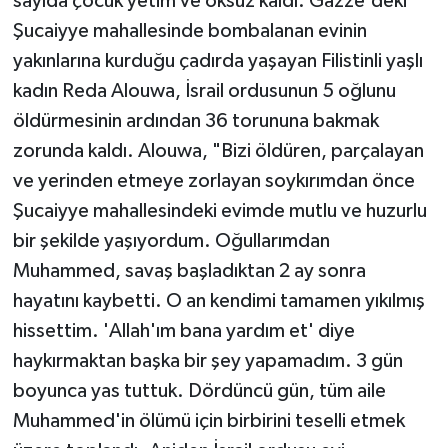
sayıda çocuk yetim ve öksüz kaldı. Gazze'deki
Şucaiyye mahallesinde bombalanan evinin
yakınlarına kurduğu çadırda yaşayan Filistinli yaşlı
kadın Reda Alouwa, İsrail ordusunun 5 oğlunu
öldürmesinin ardından 36 torununa bakmak
zorunda kaldı. Alouwa, "Bizi öldüren, parçalayan
ve yerinden etmeye zorlayan soykırımdan önce
Şucaiyye mahallesindeki evimde mutlu ve huzurlu
bir şekilde yaşıyordum. Oğullarımdan
Muhammed, savaş başladıktan 2 ay sonra
hayatını kaybetti. O an kendimi tamamen yıkılmış
hissettim. 'Allah'ım bana yardım et' diye
haykırmaktan başka bir şey yapamadım. 3 gün
boyunca yas tuttuk. Dördüncü gün, tüm aile
Muhammed'in ölümü için birbirini teselli etmek