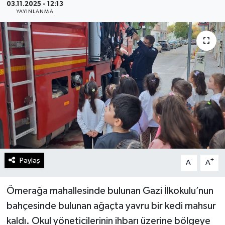
03.11.2025 - 12:13
YAYINLANMA
Gündem
Kültür Sanat
Magazin
Politika
Sağlık
Spor
Paylaş
-
+
A
A
Teknoloji
Ömerağa mahallesinde bulunan Gazi İlkokulu’nun
Yaşam
bahçesinde bulunan ağaçta yavru bir kedi mahsur
kaldı. Okul yöneticilerinin ihbarı üzerine bölgeye
Yurttan