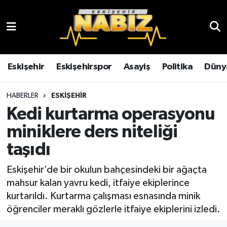
Asayiş
Eskişehir Hava Durumu
Çevre
Eskişehir Trafik Yoğunluk Haritası
Eskişehir
Eskişehirspor
Asayiş
Politika
Düny
Dünya
TFF 3.Lig 4.Grup Puan Durumu ve Fikstür
HABERLER
ESKIŞEHIR
Kedi kurtarma operasyonu
Eğitim
Tüm Manşetler
miniklere ders niteliği
Ekonomi
Son Dakika Haberleri
taşıdı
Eskişehir
Haber Arşivi
Eskişehir’de bir okulun bahçesindeki bir ağaçta
mahsur kalan yavru kedi, itfaiye ekiplerince
Eskişehirspor
kurtarıldı. Kurtarma çalışması esnasında minik
öğrenciler meraklı gözlerle itfaiye ekiplerini izledi.
Genel