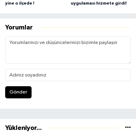
yine o ilçede !
uygulaması hizmete girdi!
Yorumlar
Gönder
Yükleniyor...