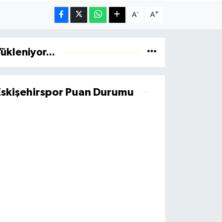
-
+
A
A
ükleniyor...
Eskişehirspor Puan Durumu