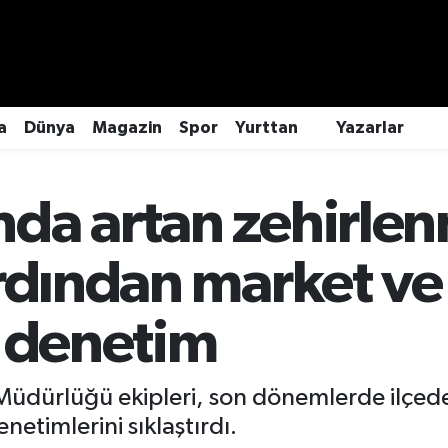
a
Dünya
Magazin
Spor
Yurttan
Yazarlar
da artan zehirle
ardından market ve
e denetim
üdürlüğü ekipleri, son dönemlerde ilçede
netimlerini sıklaştırdı.