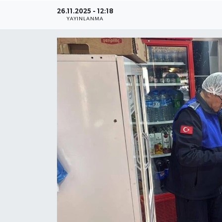
26.11.2025 - 12:18
Gündem
YAYINLANMA
Kültür Sanat
Magazin
Politika
Sağlık
Spor
Teknoloji
Yaşam
Yurttan