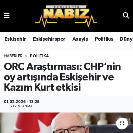
Asayiş
Eskişehir Hava Durumu
Çevre
Eskişehir Trafik Yoğunluk Haritası
Eskişehir
Eskişehirspor
Asayiş
Politika
Düny
Dünya
TFF 3.Lig 4.Grup Puan Durumu ve Fikstür
HABERLER
POLITIKA
ORC Araştırması: CHP’nin
Eğitim
Tüm Manşetler
oy artışında Eskişehir ve
Ekonomi
Son Dakika Haberleri
Kazım Kurt etkisi
Eskişehir
Haber Arşivi
01.02.2026 - 13:25
YAYINLANMA
Eskişehirspor
Genel