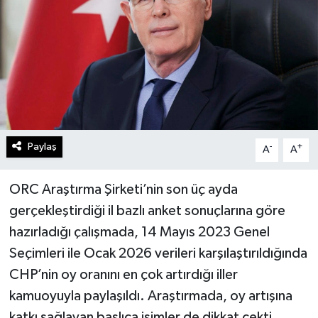
Gündem
Kültür Sanat
Magazin
Politika
Paylaş
-
+
A
A
Sağlık
ORC Araştırma Şirketi’nin son üç ayda
Spor
gerçekleştirdiği il bazlı anket sonuçlarına göre
hazırladığı çalışmada, 14 Mayıs 2023 Genel
Teknoloji
Seçimleri ile Ocak 2026 verileri karşılaştırıldığında
CHP’nin oy oranını en çok artırdığı iller
Yaşam
kamuoyuyla paylaşıldı. Araştırmada, oy artışına
Yurttan
katkı sağlayan başlıca isimler de dikkat çekti.