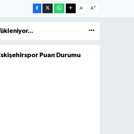
-
+
A
A
ükleniyor...
Eskişehirspor Puan Durumu