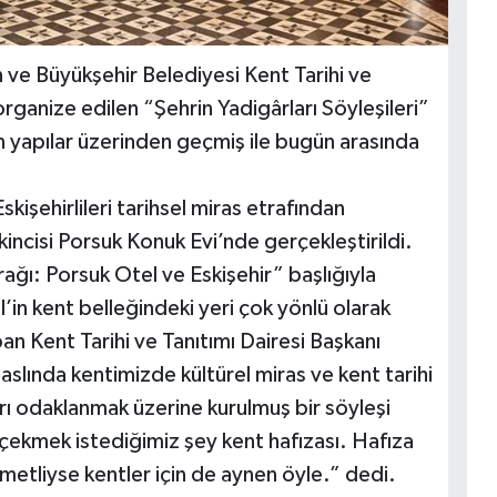
 ve Büyükşehir Belediyesi Kent Tarihi ve
organize edilen “Şehrin Yadigârları Söyleşileri”
eden yapılar üzerinden geçmiş ile bugün arasında
kişehirlileri tarihsel miras etrafından
kincisi Porsuk Konuk Evi’nde gerçekleştirildi.
rağı: Porsuk Otel ve Eskişehir” başlığıyla
l’in kent belleğindeki yeri çok yönlü olarak
an Kent Tarihi ve Tanıtımı Dairesi Başkanı
 aslında kentimizde kültürel miras ve kent tarihi
rı odaklanmak üzerine kurulmuş bir söyleşi
 çekmek istediğimiz şey kent hafızası. Hafıza
ıymetliyse kentler için de aynen öyle.” dedi.