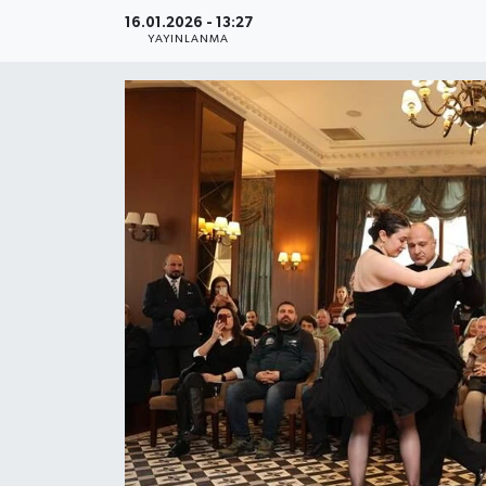
16.01.2026 - 13:27
Gündem
YAYINLANMA
Kültür Sanat
Magazin
Politika
Sağlık
Spor
Teknoloji
Yaşam
Yurttan