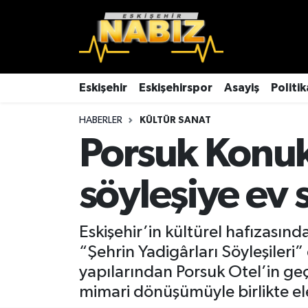
Asayiş
Eskişehir Hava Durumu
Çevre
Eskişehir Trafik Yoğunluk Haritası
Eskişehir
Eskişehirspor
Asayiş
Politik
HABERLER
KÜLTÜR SANAT
Dünya
TFF 3.Lig 4.Grup Puan Durumu ve Fikstür
Porsuk Konuk 
Eğitim
Tüm Manşetler
söyleşiye ev s
Ekonomi
Son Dakika Haberleri
Eskişehir
Haber Arşivi
Eskişehir’in kültürel hafızasın
“Şehrin Yadigârları Söyleşileri” 
Eskişehirspor
yapılarından Porsuk Otel’in ge
mimari dönüşümüyle birlikte ele
Genel