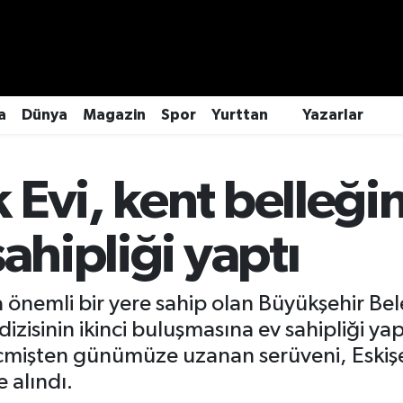
a
Dünya
Magazin
Spor
Yurttan
Yazarlar
Evi, kent belleğin
ahipliği yaptı
da önemli bir yere sahip olan Büyükşehir Be
dizisinin ikinci buluşmasına ev sahipliği ya
çmişten günümüze uzanan serüveni, Eskişehi
 alındı.