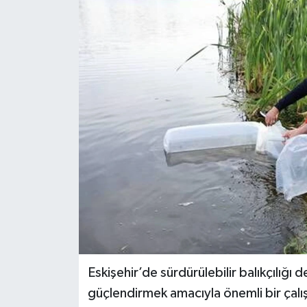
Gündem
Kültür Sanat
Magazin
Politika
Sağlık
Spor
Teknoloji
Yaşam
Eskişehir’de sürdürülebilir balıkçılığ
güçlendirmek amacıyla önemli bir çalış
Yurttan