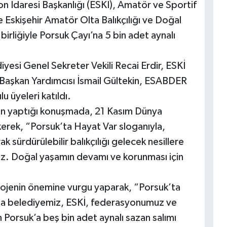
on İdaresi Başkanlığı (ESKİ), Amatör ve Sportif
 Eskişehir Amatör Olta Balıkçılığı ve Doğal
rliğiyle Porsuk Çayı’na 5 bin adet aynalı
iyesi Genel Sekreter Vekili Recai Erdir, ESKİ
şkan Yardımcısı İsmail Gültekin, ESABDER
 üyeleri katıldı.
in yaptığı konuşmada, 21 Kasım Dünya
kerek, “Porsuk’ta Hayat Var sloganıyla,
 sürdürülebilir balıkçılığı gelecek nesillere
yız. Doğal yaşamın devamı ve korunması için
ojenin önemine vurgu yaparak, “Porsuk’ta
ına belediyemiz, ESKİ, federasyonumuz ve
n Porsuk’a beş bin adet aynalı sazan salımı