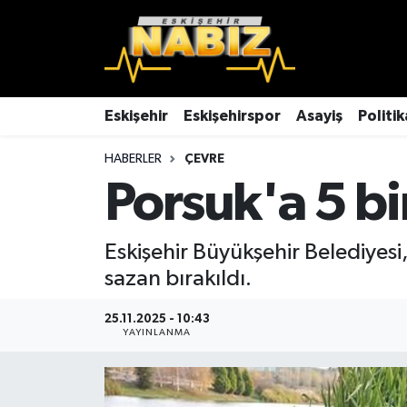
Asayiş
Eskişehir Hava Durumu
Çevre
Eskişehir Trafik Yoğunluk Haritası
Eskişehir
Eskişehirspor
Asayiş
Politik
HABERLER
ÇEVRE
Dünya
TFF 3.Lig 4.Grup Puan Durumu ve Fikstür
Porsuk'a 5 bi
Eğitim
Tüm Manşetler
Eskişehir Büyükşehir Belediyesi
Ekonomi
Son Dakika Haberleri
sazan bırakıldı.
Eskişehir
Haber Arşivi
25.11.2025 - 10:43
YAYINLANMA
Eskişehirspor
Genel