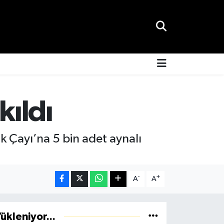
kıldı
k Çayı’na 5 bin adet aynalı
-
+
A
A
ükleniyor...