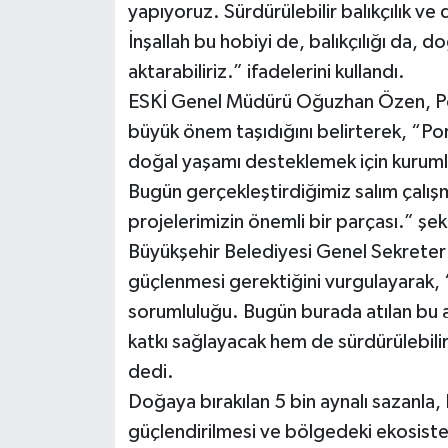
yapıyoruz. Sürdürülebilir balıkçılık ve
İnşallah bu hobiyi de, balıkçılığı da, 
aktarabiliriz.” ifadelerini kullandı.
ESKİ Genel Müdürü Oğuzhan Özen, Pors
büyük önem taşıdığını belirterek, “Porsu
doğal yaşamı desteklemek için kurumlar
Bugün gerçekleştirdiğimiz salım çalış
projelerimizin önemli bir parçası.” şe
Büyükşehir Belediyesi Genel Sekreter Ve
güçlenmesi gerektiğini vurgulayarak,
sorumluluğu. Bugün burada atılan bu 
katkı sağlayacak hem de sürdürülebilir 
dedi.
Doğaya bırakılan 5 bin aynalı sazanla
güçlendirilmesi ve bölgedeki ekosist