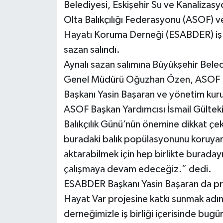
Belediyesi, Eskişehir Su ve Kanalizasy
Olta Balıkçılığı Federasyonu (ASOF) ve
Hayatı Koruma Derneği (ESABDER) iş bi
sazan salındı.
Aynalı sazan salımına Büyükşehir Beled
Genel Müdürü Oğuzhan Özen, ASOF Ba
Başkanı Yasin Başaran ve yönetim kurulu
ASOF Başkan Yardımcısı İsmail Gültek
Balıkçılık Günü’nün önemine dikkat çe
buradaki balık popülasyonunu koruyarak
aktarabilmek için hep birlikte burada
çalışmaya devam edeceğiz.” dedi.
ESABDER Başkanı Yasin Başaran da pr
Hayat Var projesine katkı sunmak ad
derneğimizle iş birliği içerisinde bugü