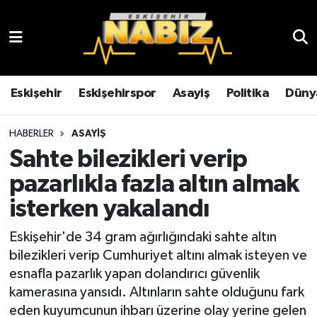
Asayiş
Eskişehir Hava Durumu
Çevre
Eskişehir Trafik Yoğunluk Haritası
Eskişehir
Eskişehirspor
Asayiş
Politika
Düny
Dünya
TFF 3.Lig 4.Grup Puan Durumu ve Fikstür
HABERLER
ASAYIŞ
Sahte bilezikleri verip
Eğitim
Tüm Manşetler
pazarlıkla fazla altın almak
Ekonomi
Son Dakika Haberleri
isterken yakalandı
Eskişehir
Haber Arşivi
Eskişehir'de 34 gram ağırlığındaki sahte altın
bilezikleri verip Cumhuriyet altını almak isteyen ve
Eskişehirspor
esnafla pazarlık yapan dolandırıcı güvenlik
kamerasına yansıdı. Altınların sahte olduğunu fark
Genel
eden kuyumcunun ihbarı üzerine olay yerine gelen