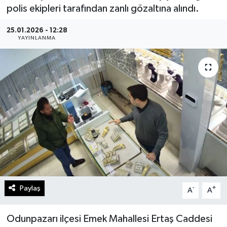
polis ekipleri tarafından zanlı gözaltına alındı.
Gündem
25.01.2026 - 12:28
YAYINLANMA
Kültür Sanat
Magazin
Politika
Sağlık
Spor
Teknoloji
Paylaş
-
+
A
A
Yaşam
Odunpazarı ilçesi Emek Mahallesi Ertaş Caddesi
Yurttan