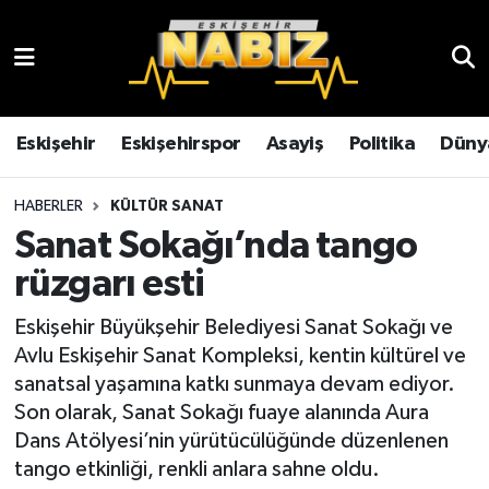
Asayiş
Eskişehir Hava Durumu
Çevre
Eskişehir Trafik Yoğunluk Haritası
Eskişehir
Eskişehirspor
Asayiş
Politika
Düny
Dünya
TFF 3.Lig 4.Grup Puan Durumu ve Fikstür
HABERLER
KÜLTÜR SANAT
Sanat Sokağı’nda tango
Eğitim
Tüm Manşetler
rüzgarı esti
Ekonomi
Son Dakika Haberleri
Eskişehir Büyükşehir Belediyesi Sanat Sokağı ve
Avlu Eskişehir Sanat Kompleksi, kentin kültürel ve
Eskişehir
Haber Arşivi
sanatsal yaşamına katkı sunmaya devam ediyor.
Son olarak, Sanat Sokağı fuaye alanında Aura
Eskişehirspor
Dans Atölyesi’nin yürütücülüğünde düzenlenen
tango etkinliği, renkli anlara sahne oldu.
Genel