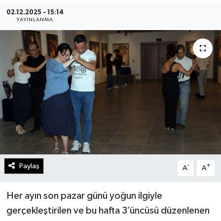
02.12.2025 - 15:14
Gündem
YAYINLANMA
Kültür Sanat
Magazin
Politika
Sağlık
Spor
Paylaş
-
+
A
A
Teknoloji
Yaşam
Her ayın son pazar günü yoğun ilgiyle
gerçekleştirilen ve bu hafta 3’üncüsü düzenlenen
Yurttan