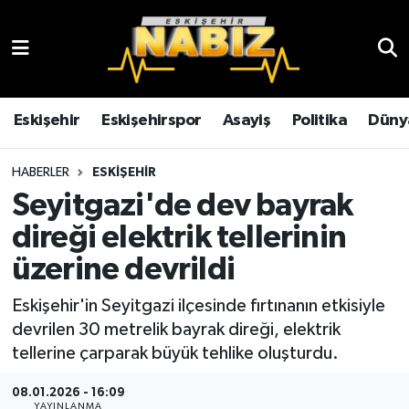
Asayiş
Eskişehir Hava Durumu
Çevre
Eskişehir Trafik Yoğunluk Haritası
Eskişehir
Eskişehirspor
Asayiş
Politika
Düny
Dünya
TFF 3.Lig 4.Grup Puan Durumu ve Fikstür
HABERLER
ESKIŞEHIR
Seyitgazi'de dev bayrak
Eğitim
Tüm Manşetler
direği elektrik tellerinin
Ekonomi
Son Dakika Haberleri
üzerine devrildi
Eskişehir
Haber Arşivi
Eskişehir'in Seyitgazi ilçesinde fırtınanın etkisiyle
devrilen 30 metrelik bayrak direği, elektrik
Eskişehirspor
tellerine çarparak büyük tehlike oluşturdu.
08.01.2026 - 16:09
Genel
YAYINLANMA