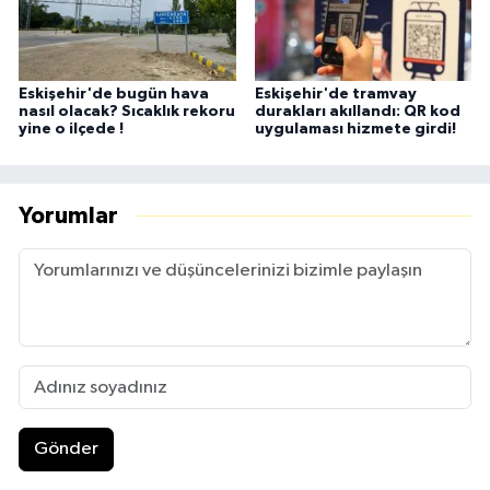
Eskişehir'de bugün hava
Eskişehir'de tramvay
nasıl olacak? Sıcaklık rekoru
durakları akıllandı: QR kod
yine o ilçede !
uygulaması hizmete girdi!
Yorumlar
Gönder