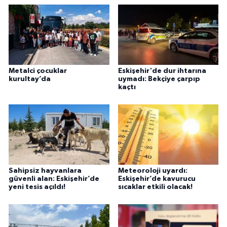
Metalci çocuklar
Eskişehir'de dur ihtarına
kurultay’da
uymadı: Bekçiye çarpıp
kaçtı
Sahipsiz hayvanlara
Meteoroloji uyardı:
güvenli alan: Eskişehir’de
Eskişehir’de kavurucu
yeni tesis açıldı!
sıcaklar etkili olacak!