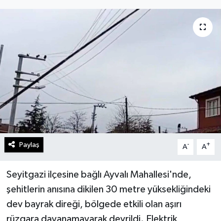
Gündem
Kültür Sanat
Magazin
Politika
Sağlık
Spor
Paylaş
-
+
A
A
Teknoloji
Seyitgazi ilçesine bağlı Ayvalı Mahallesi'nde,
şehitlerin anısına dikilen 30 metre yüksekliğindeki
Yaşam
dev bayrak direği, bölgede etkili olan aşırı
rüzgara dayanamayarak devrildi. Elektrik
Yurttan