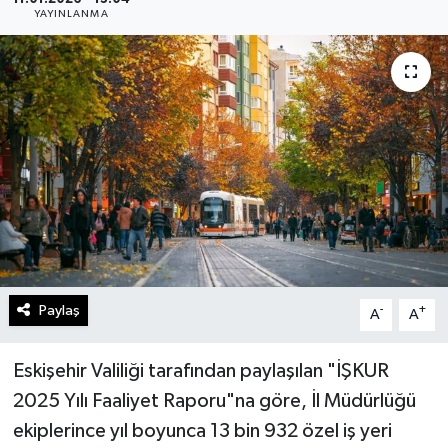
YAYINLANMA
Gündem
Kültür Sanat
Magazin
Politika
Sağlık
Spor
Paylaş
-
+
A
A
Teknoloji
Eskişehir Valiliği tarafından paylaşılan "İŞKUR
Yaşam
2025 Yılı Faaliyet Raporu"na göre, İl Müdürlüğü
ekiplerince yıl boyunca 13 bin 932 özel iş yeri
Yurttan