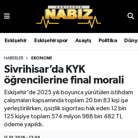
Asayiş
Eskişehir Hava Durumu
Çevre
Eskişehir Trafik Yoğunluk Haritası
Eskişehir
Eskişehirspor
Asayiş
Politika
Düny
Dünya
TFF 3.Lig 4.Grup Puan Durumu ve Fikstür
HABERLER
EKONOMI
Sivrihisar’da KYK
Eğitim
Tüm Manşetler
öğrencilerine final morali
Ekonomi
Son Dakika Haberleri
Eskişehir'de 2025 yılı boyunca yürütülen istihdam
çalışmaları kapsamında toplam 20 bin 83 kişi işe
Eskişehir
Haber Arşivi
yerleştirilirken, işsizlik sigortası hak eden 12 bin
125 kişiye toplam 574 milyon 988 bin 482 TL
Eskişehirspor
ödeme yapıldı.
Genel
11.01.2026 - 13:04