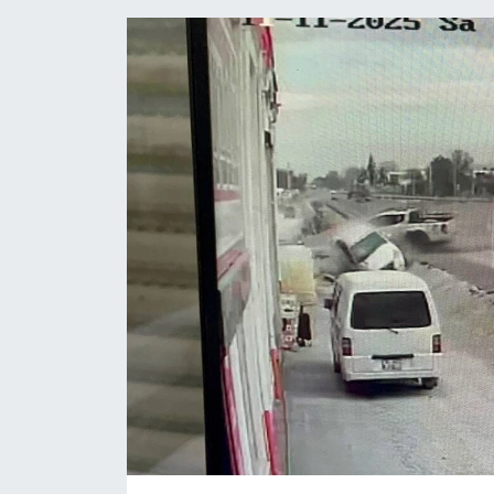
Gündem
Kültür Sanat
Magazin
Politika
Sağlık
Spor
Teknoloji
Yaşam
Yurttan