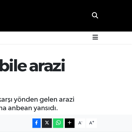
ile arazi
arşı yönden gelen arazi
na anbean yansıdı.
-
+
A
A