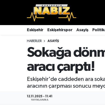
Asayiş
Eskişehir Hava Durumu
Çevre
Eskişehir Trafik Yoğunluk Haritası
Eskişehir
Eskişehirspor
Asayiş
Politik
HABERLER
ASAYIŞ
Dünya
TFF 3.Lig 4.Grup Puan Durumu ve Fikstür
Sokağa dönme
Eğitim
Tüm Manşetler
aracı çarptı!
Ekonomi
Son Dakika Haberleri
Eskişehir
Haber Arşivi
Eskişehir'de caddeden ara sok
aracının çarpması sonucu meyd
Eskişehirspor
12.11.2025 - 11:41
YAYINLANMA
Genel