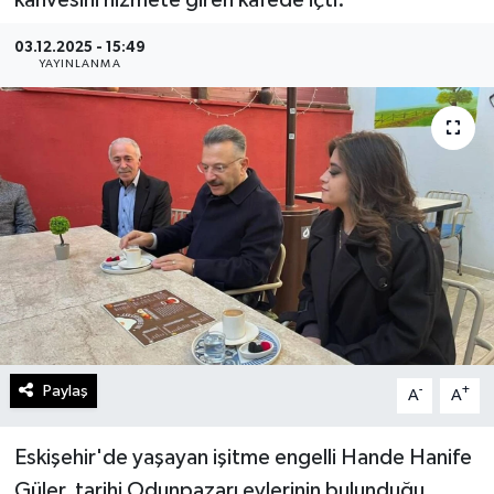
Gündem
03.12.2025 - 15:49
YAYINLANMA
Kültür Sanat
Magazin
Politika
Sağlık
Spor
Teknoloji
Paylaş
-
+
A
A
Yaşam
Eskişehir'de yaşayan işitme engelli Hande Hanife
Güler, tarihi Odunpazarı evlerinin bulunduğu
Yurttan