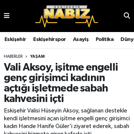
Asayiş
Eskişehir Hava Durumu
Çevre
Eskişehir Trafik Yoğunluk Haritası
Eskişehir
Eskişehirspor
Asayiş
Politika
Düny
Dünya
TFF 3.Lig 4.Grup Puan Durumu ve Fikstür
HABERLER
YAŞAM
Vali Aksoy, işitme engelli
Eğitim
Tüm Manşetler
genç girişimci kadının
Ekonomi
Son Dakika Haberleri
açtığı işletmede sabah
kahvesini içti
Eskişehir
Haber Arşivi
Eskişehir Valisi Hüseyin Aksoy, sağlanan destekle
Eskişehirspor
kendi işletmesini açan işitme engelli genç girişimci
kadın Hande Hanife Güler'i ziyaret ederek, sabah
Genel
kahvesini hizmete giren kafede içti.