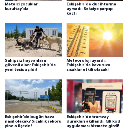
Metalci çocuklar
Eskişehir'de dur ihtarına
kurultay’da
uymadı: Bekçiye çarpıp
kaçtı
Sahipsiz hayvanlara
Meteoroloji uyardı:
güvenli alan: Eskişehir’de
Eskişehir’de kavurucu
yeni tesis açıldı!
sıcaklar etkili olacak!
Eskişehir'de bugün hava
Eskişehir'de tramvay
nasıl olacak? Sıcaklık rekoru
durakları akıllandı: QR kod
yine o ilçede !
uygulaması hizmete girdi!