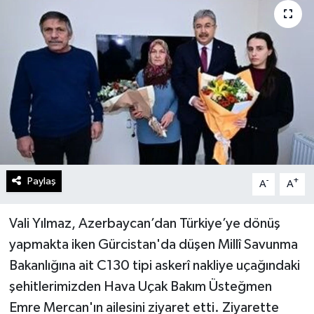
Gündem
Kültür Sanat
Magazin
Politika
Sağlık
Paylaş
-
+
A
A
Spor
Vali Yılmaz, Azerbaycan’dan Türkiye’ye dönüş
Teknoloji
yapmakta iken Gürcistan'da düşen Millî Savunma
Bakanlığına ait C130 tipi askerî nakliye uçağındaki
Yaşam
şehitlerimizden Hava Uçak Bakım Üsteğmen
Emre Mercan'ın ailesini ziyaret etti. Ziyarette
Yurttan