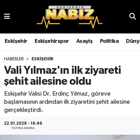
Asayiş
Eskişehir Hava Durumu
Çevre
Eskişehir Trafik Yoğunluk Haritası
Eskişehir
Eskişehirspor
Asayiş
Politika
Düny
Dünya
TFF 3.Lig 4.Grup Puan Durumu ve Fikstür
HABERLER
ESKIŞEHIR
Vali Yılmaz'ın ilk ziyareti
Eğitim
Tüm Manşetler
şehit ailesine oldu
Ekonomi
Son Dakika Haberleri
Eskişehir Valisi Dr. Erdinç Yılmaz, göreve
başlamasının ardından ilk ziyaretini şehit ailesine
Eskişehir
Haber Arşivi
gerçekleştirdi.
Eskişehirspor
22.01.2026 - 16:49
YAYINLANMA
Genel