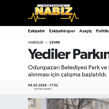
Asayiş
Eskişehir Hava Durumu
Çevre
Eskişehir Trafik Yoğunluk Haritası
Eskişehir
Eskişehirspor
Asayiş
Politik
HABERLER
ÇEVRE
Dünya
TFF 3.Lig 4.Grup Puan Durumu ve Fikstür
Yediler Park
Eğitim
Tüm Manşetler
Odunpazarı Belediyesi Park ve 
Ekonomi
Son Dakika Haberleri
alınması için çalışma başlatıldı.
Eskişehir
Haber Arşivi
04.02.2026 - 17:52
YAYINLANMA
Eskişehirspor
Genel