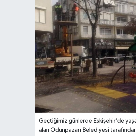
Gündem
Kültür Sanat
Magazin
Politika
Sağlık
Spor
Teknoloji
Yaşam
Geçtiğimiz günlerde Eskişehir’de yaşan
alan Odunpazarı Belediyesi tarafında
Yurttan