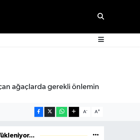
çan ağaçlarda gerekli önlemin
-
+
A
A
ükleniyor...