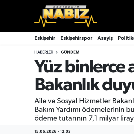
Asayiş
Eskişehir Hava Durumu
Çevre
Eskişehir Trafik Yoğunluk Haritası
Eskişehir
Eskişehirspor
Asayiş
Politik
HABERLER
GÜNDEM
Dünya
TFF 3.Lig 4.Grup Puan Durumu ve Fikstür
Yüz binlerce
Eğitim
Tüm Manşetler
Bakanlık duy
Ekonomi
Son Dakika Haberleri
Eskişehir
Haber Arşivi
Aile ve Sosyal Hizmetler Bakanl
Bakım Yardımı ödemelerinin bu 
Eskişehirspor
ödeme tutarının 7,1 milyar liraya 
Genel
15.06.2026 - 12:03