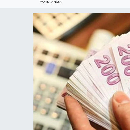
YAYINLANMA
Gündem
Kültür Sanat
Magazin
Politika
Sağlık
Spor
Teknoloji
Yaşam
Yurttan