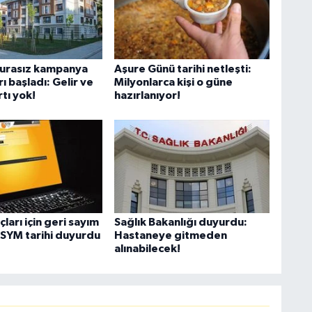
urasız kampanya
Aşure Günü tarihi netleşti:
ı başladı: Gelir ve
Milyonlarca kişi o güne
tı yok!
hazırlanıyor!
ları için geri sayım
Sağlık Bakanlığı duyurdu:
ÖSYM tarihi duyurdu
Hastaneye gitmeden
alınabilecek!