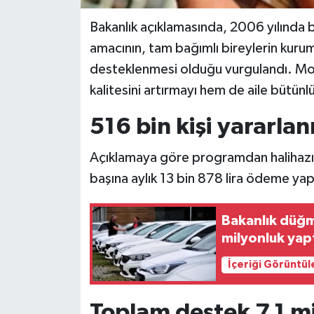
Bakanlık açıklamasında, 2006 yılında 
amacının, tam bağımlı bireylerin kuru
desteklenmesi olduğu vurgulandı. Mod
kalitesini artırmayı hem de aile bütün
516 bin kişi yararlan
Açıklamaya göre programdan halihazır
başına aylık 13 bin 878 lira ödeme yapıl
Bakanlık düğme
milyonluk yapt
İçeriği Görüntül
Toplam destek 7,1 mi