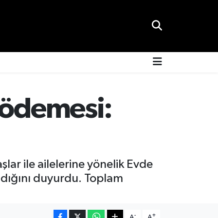
 ödemesi:
lar ile ailelerine yönelik Evde
ndığını duyurdu. Toplam
-
+
A
A