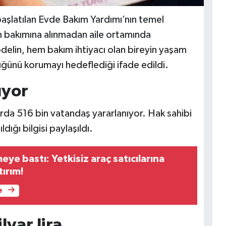
başlatılan Evde Bakım Yardımı’nın temel
m bakımına alınmadan aile ortamında
elin, hem bakım ihtiyacı olan bireyin yaşam
lüğünü korumayı hedeflediği ifade edildi.
ıyor
da 516 bin vatandaş yararlanıyor. Hak sahibi
dığı bilgisi paylaşıldı.
ye bastı: Yetkisiz araç satıcılarına
ırım!
e
lyar lira