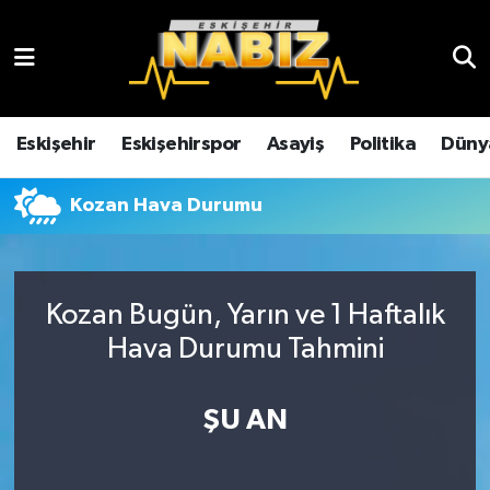
Asayiş
Eskişehir Hava Durumu
Çevre
Eskişehir Trafik Yoğunluk Haritası
Eskişehir
Eskişehirspor
Asayiş
Politika
Düny
Dünya
TFF 3.Lig 4.Grup Puan Durumu ve Fikstür
Kozan Hava Durumu
Eğitim
Tüm Manşetler
Ekonomi
Son Dakika Haberleri
Kozan Bugün, Yarın ve 1 Haftalık
Hava Durumu Tahmini
Eskişehir
Haber Arşivi
ŞU AN
Eskişehirspor
Genel