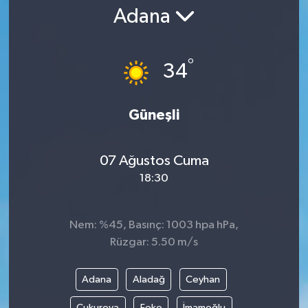
Adana
Gündem
Kültür Sanat
°
34
Magazin
Güneşli
Politika
07 Ağustos Cuma
Sağlık
18:30
Spor
Nem: %45, Basınç: 1003 hpa hPa,
Teknoloji
Rüzgar: 5.50 m/s
Yaşam
Adana
Aladağ
Ceyhan
Yurttan
Çukurova
Feke
İmamoğlu