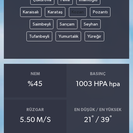
Karaisalı
Karataş
Kozan
Pozantı
Saimbeyli
Sarıçam
Seyhan
Tufanbeyli
Yumurtalık
Yüreğir
NEM
BASINÇ
%45
1003 HPA
hpa
RÜZGAR
EN DÜŞÜK / EN YÜKSEK
°
°
5.50 M/S
21
/ 39