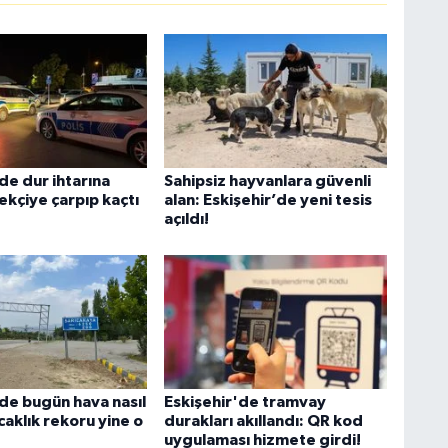
de dur ihtarına
Sahipsiz hayvanlara güvenli
ekçiye çarpıp kaçtı
alan: Eskişehir’de yeni tesis
açıldı!
'de bugün hava nasıl
Eskişehir'de tramvay
caklık rekoru yine o
durakları akıllandı: QR kod
uygulaması hizmete girdi!