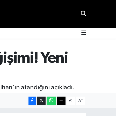
işimi! Yeni
İlhan’ın atandığını açıkladı.
-
+
A
A