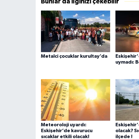
Bunlar da ilginizi çekebilir
Metalci çocuklar kurultay’da
Eskişehir'
uymadı: B
Meteoroloji uyardı:
Eskişehir
Eskişehir’de kavurucu
olacak? Sı
sıcaklar etkili olacak!
ilçede !