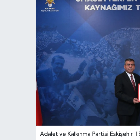
Gündem
Kültür Sanat
Magazin
Politika
Sağlık
Spor
Teknoloji
Yaşam
Adalet ve Kalkınma Partisi Eskişehir İl
Yurttan