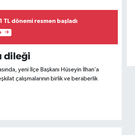
 1 TL dönemi resmen başladı
e
 dileği
asında, yeni İlçe Başkanı Hüseyin İlhan’a
eşkilat çalışmalarının birlik ve beraberlik