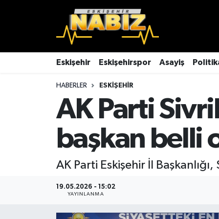
Asayiş
Eskişehir Hava Durumu
Çevre
Eskişehir Trafik Yoğunluk Haritası
Eskişehir
Eskişehirspor
Asayiş
Politik
HABERLER
ESKIŞEHIR
Dünya
TFF 3.Lig 4.Grup Puan Durumu ve Fikstür
AK Parti Sivr
Eğitim
Tüm Manşetler
başkan belli 
Ekonomi
Son Dakika Haberleri
Eskişehir
Haber Arşivi
AK Parti Eskişehir İl Başkanlığı,
Eskişehirspor
19.05.2026 - 15:02
YAYINLANMA
Genel