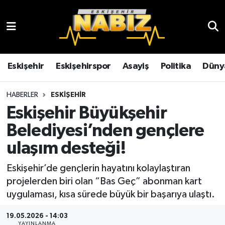
Asayiş
Eskişehir Hava Durumu
Çevre
Eskişehir Trafik Yoğunluk Haritası
Eskişehir
Eskişehirspor
Asayiş
Politika
Düny
Dünya
TFF 3.Lig 4.Grup Puan Durumu ve Fikstür
HABERLER
ESKIŞEHIR
Eskişehir Büyükşehir
Eğitim
Tüm Manşetler
Belediyesi’nden gençlere
Ekonomi
Son Dakika Haberleri
ulaşım desteği!
Eskişehir
Haber Arşivi
Eskişehir’de gençlerin hayatını kolaylaştıran
projelerden biri olan “Bas Geç” abonman kart
Eskişehirspor
uygulaması, kısa sürede büyük bir başarıya ulaştı.
19.05.2026 - 14:03
Genel
YAYINLANMA