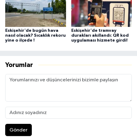
Eskişehir'de bugün hava
Eskişehir'de tramvay
nasıl olacak? Sıcaklık rekoru
durakları akıllandı: QR kod
yine o ilçede !
uygulaması hizmete girdi!
Yorumlar
Gönder