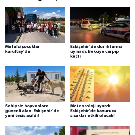
Metalci çocuklar
Eskişehir'de dur ihtarına
kurultay’da
uymadı: Bekçiye çarpıp
kaçtı
Sahipsiz hayvanlara
Meteoroloji uyardı:
güvenli alan: Eskişehir’de
Eskişehir’de kavurucu
yeni tesis açıldı!
sıcaklar etkili olacak!