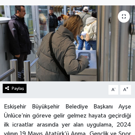
Gündem
Kültür Sanat
Magazin
Politika
Sağlık
Spor
Paylaş
-
+
A
A
Teknoloji
Eskişehir Büyükşehir Belediye Başkanı Ayşe
Ünlüce’nin göreve gelir gelmez hayata geçirdiği
Yaşam
ilk icraatlar arasında yer alan uygulama, 2024
yılının 19 Mayıs Atatürk’ü Anma, Gençlik ve Spor
Yurttan