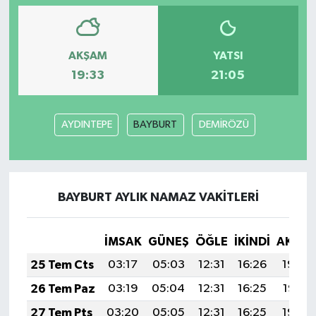
AKŞAM
YATSI
19:33
21:05
AYDINTEPE
BAYBURT
DEMİRÖZÜ
BAYBURT AYLIK NAMAZ VAKITLERI
İMSAK
GÜNEŞ
ÖĞLE
İKINDI
AKŞA
25 Tem Cts
03:17
05:03
12:31
16:26
19:48
26 Tem Paz
03:19
05:04
12:31
16:25
19:47
27 Tem Pts
03:20
05:05
12:31
16:25
19:46