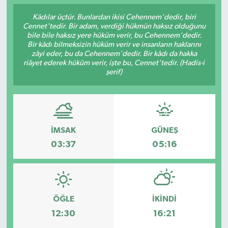
Kâdılar üçtür. Bunlardan ikisi Cehennem'dedir, biri
Gündem
Cennet'tedir. Bir adam, verdiği hükmün haksız olduğunu
bile bile haksız yere hüküm verir, bu Cehennem'dedir.
Kültür Sanat
Bir kâdı bilmeksizin hüküm verir ve insanların haklarını
zâyi eder, bu da Cehennem'dedir. Bir kâdı da hakka
riâyet ederek hüküm verir, işte bu, Cennet'tedir. (Hadis-i
Magazin
şerif)
Politika
Sağlık
İMSAK
GÜNEŞ
03:37
05:16
Spor
Teknoloji
ÖĞLE
İKINDI
Yaşam
12:30
16:21
Yurttan