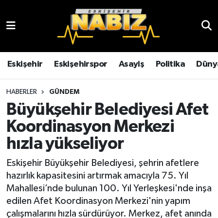
Asayiş
Eskişehir Hava Durumu
Çevre
Eskişehir Trafik Yoğunluk Haritası
Eskişehir
Eskişehirspor
Asayiş
Politika
Düny
Dünya
TFF 3.Lig 4.Grup Puan Durumu ve Fikstür
HABERLER
GÜNDEM
Büyükşehir Belediyesi Afet
Eğitim
Tüm Manşetler
Koordinasyon Merkezi
Ekonomi
Son Dakika Haberleri
hızla yükseliyor
Eskişehir
Haber Arşivi
Eskişehir Büyükşehir Belediyesi, şehrin afetlere
hazırlık kapasitesini artırmak amacıyla 75. Yıl
Eskişehirspor
Mahallesi’nde bulunan 100. Yıl Yerleşkesi'nde inşa
edilen Afet Koordinasyon Merkezi'nin yapım
Genel
çalışmalarını hızla sürdürüyor. Merkez, afet anında