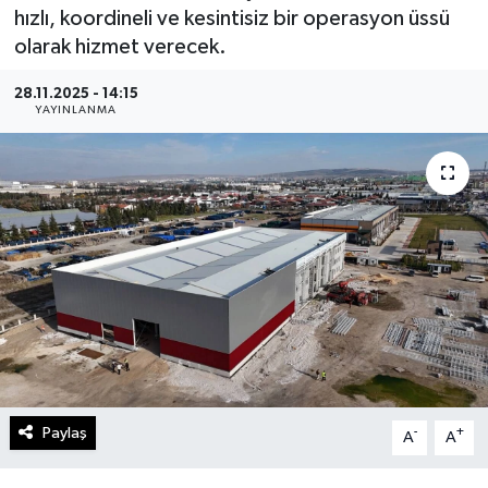
hızlı, koordineli ve kesintisiz bir operasyon üssü
Gündem
olarak hizmet verecek.
Kültür Sanat
28.11.2025 - 14:15
YAYINLANMA
Magazin
Politika
Sağlık
Spor
Teknoloji
Yaşam
Paylaş
-
+
A
A
Yurttan