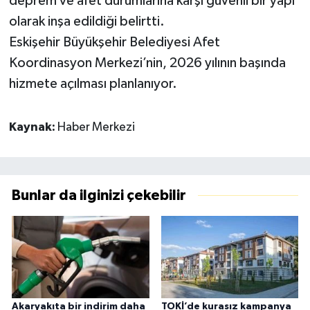
deprem ve afet durumlarına karşı güvenli bir yapı
olarak inşa edildiği belirtti.
Eskişehir Büyükşehir Belediyesi Afet
Koordinasyon Merkezi’nin, 2026 yılının başında
hizmete açılması planlanıyor.
Kaynak:
Haber Merkezi
Bunlar da ilginizi çekebilir
Akaryakıta bir indirim daha
TOKİ’de kurasız kampanya