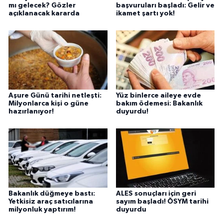
mı gelecek? Gözler
başvuruları başladı: Gelir ve
açıklanacak kararda
ikamet şartı yok!
Aşure Günü tarihi netleşti:
Yüz binlerce aileye evde
Milyonlarca kişi o güne
bakım ödemesi: Bakanlık
hazırlanıyor!
duyurdu!
Bakanlık düğmeye bastı:
ALES sonuçları için geri
Yetkisiz araç satıcılarına
sayım başladı! ÖSYM tarihi
milyonluk yaptırım!
duyurdu