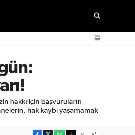
 gün:
arı!
zin hakkı için başvuruların
nnelerin, hak kaybı yaşamamak
-
+
A
A