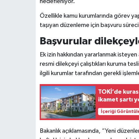
hedefleniyor.
Özellikle kamu kurumlarında görev ya
taşıyan düzenleme için başvuru süreci
Başvurular dilekçeyl
Ek izin hakkından yararlanmak isteyen a
resmi dilekçeyi çalıştıkları kuruma tes
ilgili kurumlar tarafından gerekli işlem
TOKİ’de kuras
ikamet şartı y
İçeriği Görüntül
Bakanlık açıklamasında, “Yeni düzenle