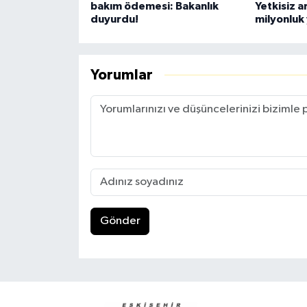
bakım ödemesi: Bakanlık
Yetkisiz a
duyurdu!
milyonluk 
Yorumlar
Gönder