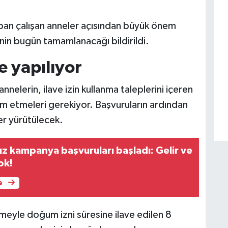
pan çalışan anneler açısından büyük önem
nin bugün tamamlanacağı bildirildi.
e yapılıyor
nnelerin, ilave izin kullanma taleplerini içeren
lim etmeleri gerekiyor. Başvuruların ardından
ler yürütülecek.
ız kampanya başvuruları başladı: Gelir ve
ok!
e
meyle doğum izni süresine ilave edilen 8