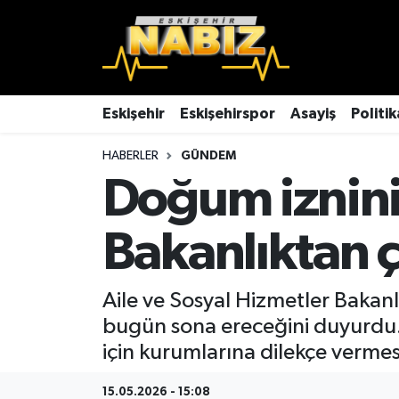
Asayiş
Eskişehir Hava Durumu
Çevre
Eskişehir Trafik Yoğunluk Haritası
Eskişehir
Eskişehirspor
Asayiş
Politik
HABERLER
GÜNDEM
Dünya
TFF 3.Lig 4.Grup Puan Durumu ve Fikstür
Doğum iznini
Eğitim
Tüm Manşetler
Bakanlıktan ç
Ekonomi
Son Dakika Haberleri
Eskişehir
Haber Arşivi
Aile ve Sosyal Hizmetler Bakanlı
bugün sona ereceğini duyurdu.
Eskişehirspor
için kurumlarına dilekçe vermes
Genel
15.05.2026 - 15:08