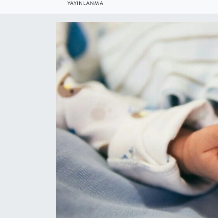
YAYINLANMA
Gündem
Kültür Sanat
Magazin
Politika
Sağlık
Spor
Teknoloji
Yaşam
Yurttan