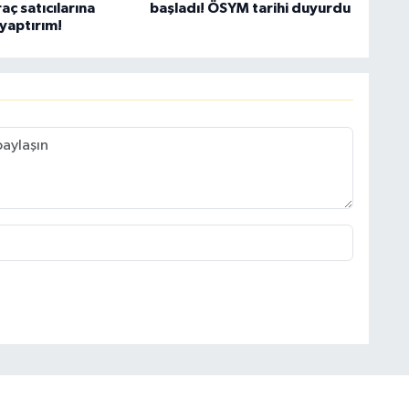
raç satıcılarına
başladı! ÖSYM tarihi duyurdu
yaptırım!