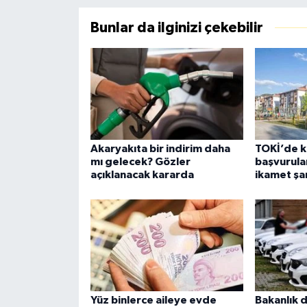
Bunlar da ilginizi çekebilir
Akaryakıta bir indirim daha
TOKİ’de k
mı gelecek? Gözler
başvurular
açıklanacak kararda
ikamet şar
Yüz binlerce aileye evde
Bakanlık 