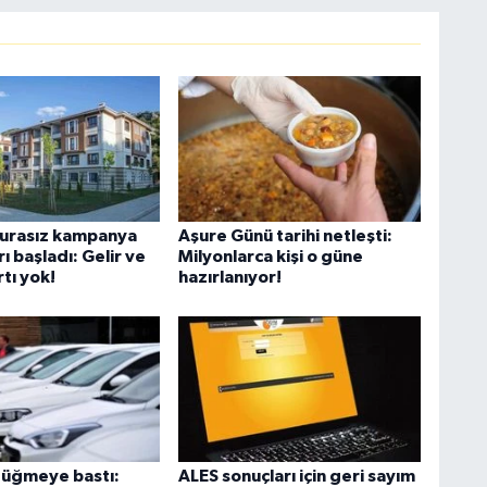
urasız kampanya
Aşure Günü tarihi netleşti:
ı başladı: Gelir ve
Milyonlarca kişi o güne
tı yok!
hazırlanıyor!
düğmeye bastı:
ALES sonuçları için geri sayım