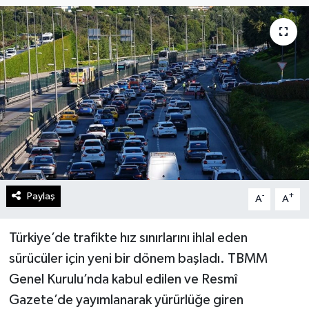
Gündem
Kültür Sanat
Magazin
Politika
Sağlık
Paylaş
-
+
A
A
Spor
Teknoloji
Türkiye’de trafikte hız sınırlarını ihlal eden
sürücüler için yeni bir dönem başladı. TBMM
Yaşam
Genel Kurulu’nda kabul edilen ve Resmî
Gazete’de yayımlanarak yürürlüğe giren
Yurttan