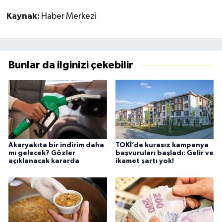
Kaynak:
Haber Merkezi
Bunlar da ilginizi çekebilir
Akaryakıta bir indirim daha
TOKİ’de kurasız kampanya
mı gelecek? Gözler
başvuruları başladı: Gelir ve
açıklanacak kararda
ikamet şartı yok!