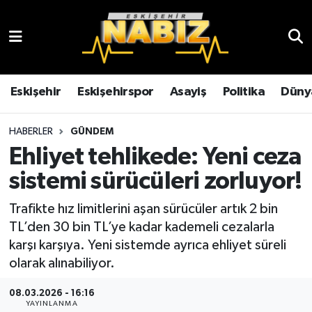
Asayiş
Eskişehir Hava Durumu
Çevre
Eskişehir Trafik Yoğunluk Haritası
Eskişehir
Eskişehirspor
Asayiş
Politika
Düny
Dünya
TFF 3.Lig 4.Grup Puan Durumu ve Fikstür
HABERLER
GÜNDEM
Ehliyet tehlikede: Yeni ceza
Eğitim
Tüm Manşetler
sistemi sürücüleri zorluyor!
Ekonomi
Son Dakika Haberleri
Trafikte hız limitlerini aşan sürücüler artık 2 bin
TL’den 30 bin TL’ye kadar kademeli cezalarla
Eskişehir
Haber Arşivi
karşı karşıya. Yeni sistemde ayrıca ehliyet süreli
olarak alınabiliyor.
Eskişehirspor
08.03.2026 - 16:16
Genel
YAYINLANMA