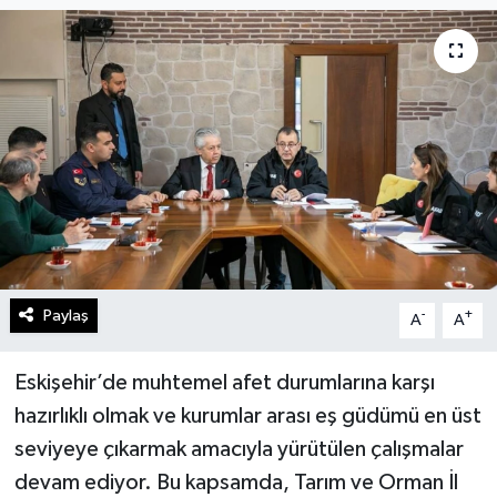
Gündem
Kültür Sanat
Magazin
Politika
Sağlık
Paylaş
-
+
A
A
Spor
Teknoloji
Eskişehir’de muhtemel afet durumlarına karşı
hazırlıklı olmak ve kurumlar arası eş güdümü en üst
Yaşam
seviyeye çıkarmak amacıyla yürütülen çalışmalar
devam ediyor. Bu kapsamda, Tarım ve Orman İl
Yurttan