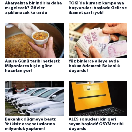
Akaryakıta bir indirim daha
TOKİ’de kurasız kampanya
mı gelecek? Gözler
başvuruları başladı: Gelir ve
açıklanacak kararda
ikamet şartı yok!
Aşure Günü tarihi netleşti:
Yüz binlerce aileye evde
Milyonlarca kişi o güne
bakım ödemesi: Bakanlık
hazırlanıyor!
duyurdu!
Bakanlık düğmeye bastı:
ALES sonuçları için geri
Yetkisiz araç satıcılarına
sayım başladı! ÖSYM tarihi
milyonluk yaptırım!
duyurdu