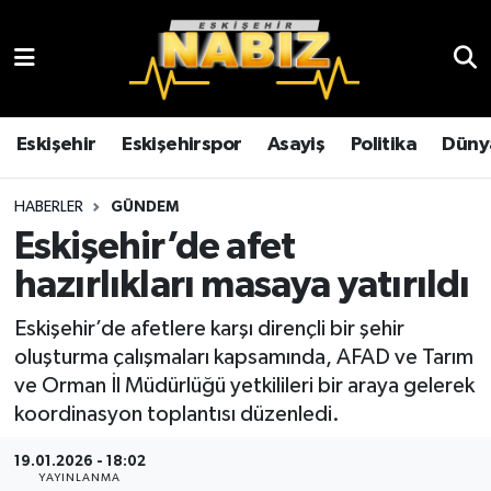
Asayiş
Eskişehir Hava Durumu
Çevre
Eskişehir Trafik Yoğunluk Haritası
Eskişehir
Eskişehirspor
Asayiş
Politika
Düny
Dünya
TFF 3.Lig 4.Grup Puan Durumu ve Fikstür
HABERLER
GÜNDEM
Eskişehir’de afet
Eğitim
Tüm Manşetler
hazırlıkları masaya yatırıldı
Ekonomi
Son Dakika Haberleri
Eskişehir’de afetlere karşı dirençli bir şehir
oluşturma çalışmaları kapsamında, AFAD ve Tarım
Eskişehir
Haber Arşivi
ve Orman İl Müdürlüğü yetkilileri bir araya gelerek
koordinasyon toplantısı düzenledi.
Eskişehirspor
19.01.2026 - 18:02
Genel
YAYINLANMA