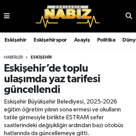
Asayiş
Eskişehir Hava Durumu
Çevre
Eskişehir Trafik Yoğunluk Haritası
Eskişehir
Eskişehirspor
Asayiş
Politika
Düny
Dünya
TFF 3.Lig 4.Grup Puan Durumu ve Fikstür
HABERLER
ESKIŞEHIR
Eskişehir’de toplu
Eğitim
Tüm Manşetler
ulaşımda yaz tarifesi
Ekonomi
Son Dakika Haberleri
güncellendi
Eskişehir
Haber Arşivi
Eskişehir Büyükşehir Belediyesi, 2025-2026
eğitim öğretim yılının sona ermesi ve okulların
Eskişehirspor
tatile girmesiyle birlikte ESTRAM sefer
saatlerindeki değişikliğin ardından bazı otobüs
Genel
hatlarında da güncellemeye gitti.