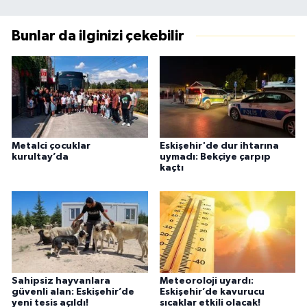
Bunlar da ilginizi çekebilir
Metalci çocuklar
Eskişehir'de dur ihtarına
kurultay’da
uymadı: Bekçiye çarpıp
kaçtı
Sahipsiz hayvanlara
Meteoroloji uyardı:
güvenli alan: Eskişehir’de
Eskişehir’de kavurucu
yeni tesis açıldı!
sıcaklar etkili olacak!