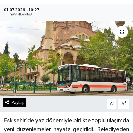
Gündem
01.07.2026 - 10:27
YAYINLANMA
Kültür Sanat
Magazin
Politika
Sağlık
Spor
Teknoloji
Paylaş
-
+
A
A
Yaşam
Eskişehir’de yaz dönemiyle birlikte toplu ulaşımda
yeni düzenlemeler hayata geçirildi. Belediyeden
Yurttan