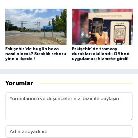
Eskişehir'de bugün hava
Eskişehir'de tramvay
nasıl olacak? Sıcaklık rekoru
durakları akıllandı: QR kod
yine o ilçede !
uygulaması hizmete girdi!
Yorumlar