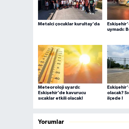
Metalci çocuklar kurultay’da
Eskişehir'
uymadı: B
Meteoroloji uyardı:
Eskişehir
Eskişehir’de kavurucu
olacak? Sı
sıcaklar etkili olacak!
ilçede !
Yorumlar