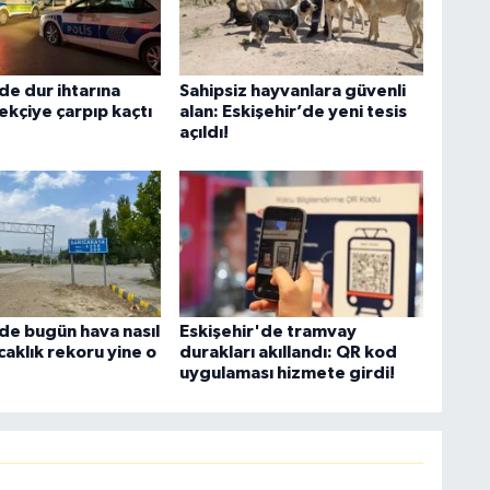
de dur ihtarına
Sahipsiz hayvanlara güvenli
ekçiye çarpıp kaçtı
alan: Eskişehir’de yeni tesis
açıldı!
'de bugün hava nasıl
Eskişehir'de tramvay
caklık rekoru yine o
durakları akıllandı: QR kod
uygulaması hizmete girdi!