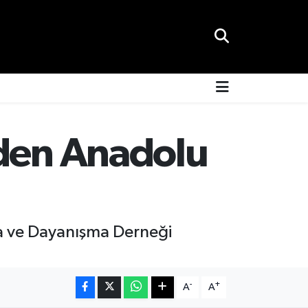
nden Anadolu
şma ve Dayanışma Derneği
-
+
A
A