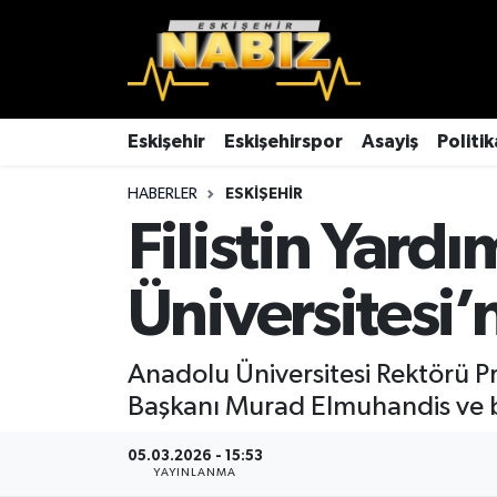
Asayiş
Eskişehir Hava Durumu
Çevre
Eskişehir Trafik Yoğunluk Haritası
Eskişehir
Eskişehirspor
Asayiş
Politik
HABERLER
ESKIŞEHIR
Dünya
TFF 3.Lig 4.Grup Puan Durumu ve Fikstür
Filistin Yar
Eğitim
Tüm Manşetler
Üniversitesi’
Ekonomi
Son Dakika Haberleri
Eskişehir
Haber Arşivi
Anadolu Üniversitesi Rektörü Pr
Başkanı Murad Elmuhandis ve b
Eskişehirspor
05.03.2026 - 15:53
YAYINLANMA
Genel