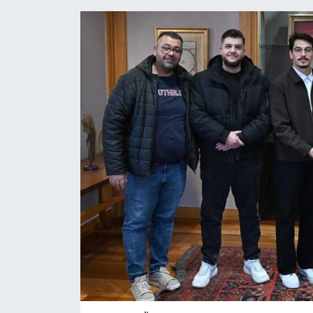
Gündem
Kültür Sanat
Magazin
Politika
Sağlık
Spor
Teknoloji
Yaşam
Yurttan