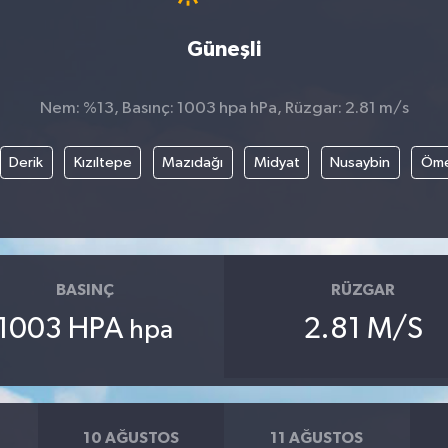
Güneşli
Nem: %13, Basınç: 1003 hpa hPa, Rüzgar: 2.81 m/s
Derik
Kızıltepe
Mazıdağı
Midyat
Nusaybin
Öme
BASINÇ
RÜZGAR
1003 HPA
2.81 M/S
hpa
10 AĞUSTOS
11 AĞUSTOS