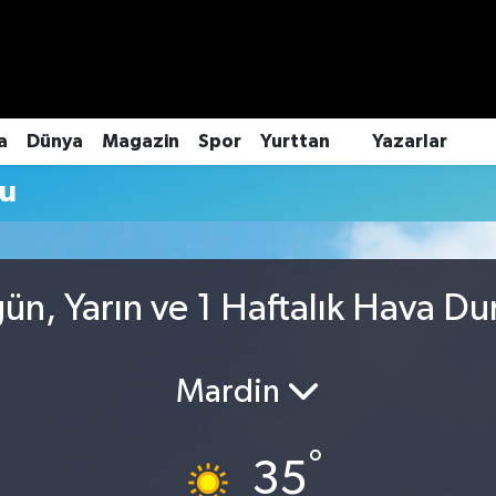
a
Dünya
Magazin
Spor
Yurttan
Yazarlar
mu
ün, Yarın ve 1 Haftalık Hava D
Mardin
°
35