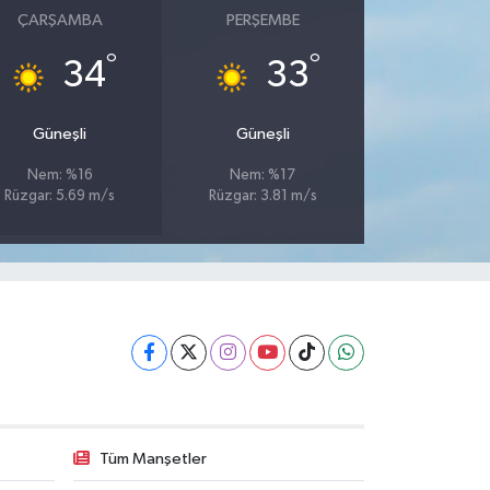
ÇARŞAMBA
PERŞEMBE
°
°
34
33
Güneşli
Güneşli
Nem: %16
Nem: %17
Rüzgar: 5.69 m/s
Rüzgar: 3.81 m/s
Tüm Manşetler