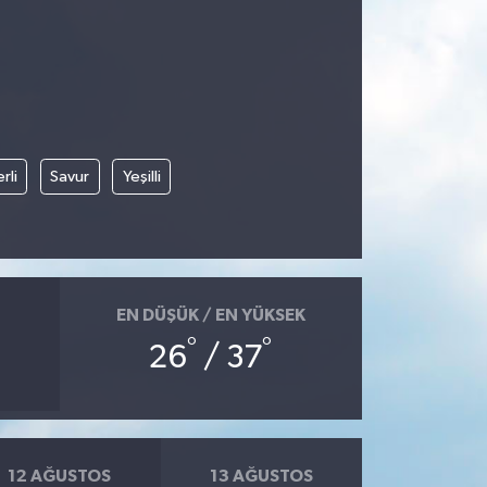
rli
Savur
Yeşilli
EN DÜŞÜK / EN YÜKSEK
°
°
26
/ 37
12 AĞUSTOS
13 AĞUSTOS