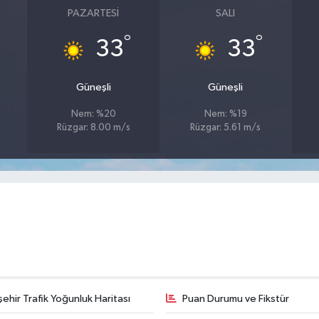
PAZARTESI
SALI
°
°
33
33
Güneşli
Güneşli
Nem: %20
Nem: %19
Rüzgar: 8.00 m/s
Rüzgar: 5.61 m/s
şehir Trafik Yoğunluk Haritası
Puan Durumu ve Fikstür