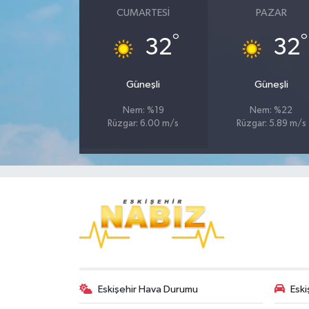
CUMARTESI
PAZAR
°
°
32
32
Güneşli
Güneşli
Nem: %19
Nem: %22
Rüzgar: 6.00 m/s
Rüzgar: 5.89 m/s
Eskişehir Hava Durumu
Eski