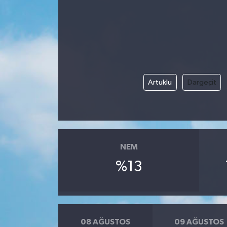
Gündem
Kültür Sanat
Magazin
Artuklu
Dargeçit
Politika
Sağlık
NEM
Spor
%13
Teknoloji
Yaşam
08 AĞUSTOS
09 AĞUSTOS
Yurttan