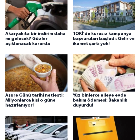
Akaryakıta bir indirim daha
TOKİ’de kurasız kampanya
mı gelecek? Gözler
başvuruları başladı: Gelir ve
açıklanacak kararda
ikamet şartı yok!
Aşure Günü tarihi netleşti:
Yüz binlerce aileye evde
Milyonlarca kişi o güne
bakım ödemesi: Bakanlık
hazırlanıyor!
duyurdu!