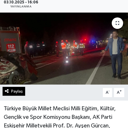
03.10.2025 - 16:06
YAYINLANMA
Gündem
Kültür Sanat
Magazin
Politika
Sağlık
Spor
Paylaş
-
+
A
A
Teknoloji
Türkiye Büyük Millet Meclisi Milli Eğitim, Kültür,
Yaşam
Gençlik ve Spor Komisyonu Başkanı, AK Parti
Eskişehir Milletvekili Prof. Dr. Ayşen Gürcan,
Yurttan