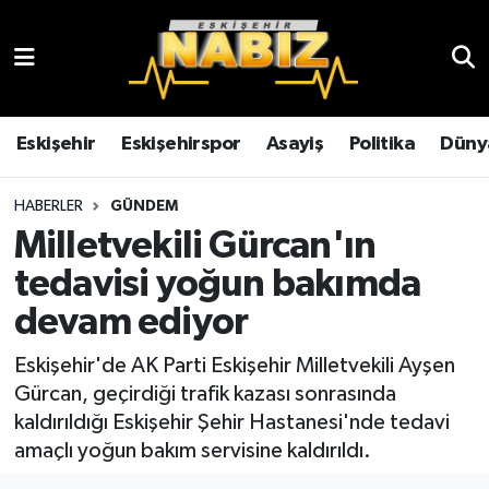
Asayiş
Eskişehir Hava Durumu
Çevre
Eskişehir Trafik Yoğunluk Haritası
Eskişehir
Eskişehirspor
Asayiş
Politika
Düny
Dünya
TFF 3.Lig 4.Grup Puan Durumu ve Fikstür
HABERLER
GÜNDEM
Milletvekili Gürcan'ın
Eğitim
Tüm Manşetler
tedavisi yoğun bakımda
Ekonomi
Son Dakika Haberleri
devam ediyor
Eskişehir
Haber Arşivi
Eskişehir'de AK Parti Eskişehir Milletvekili Ayşen
Gürcan, geçirdiği trafik kazası sonrasında
Eskişehirspor
kaldırıldığı Eskişehir Şehir Hastanesi'nde tedavi
amaçlı yoğun bakım servisine kaldırıldı.
Genel