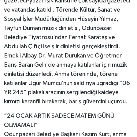
gazeteci-yazar Işık Kansu ile çok sayıda gazeteci
ve vatandaş katıldı. Törende Kültür, Sanat ve
Sosyal İşler Müdürlüğünden Hüseyin Yılmaz,
Tayfun Duman müzik dinletisi, Odunpazarı
Belediye Tiyatrosu’ndan Ferhat Karataş ve
Abdullah Çiftçi ise şiir dinletisi gerçekleştirdi.
Emekli Albay Dr. Murat Durukan ve Öğretmen
Barış Baran Gelir de anmaya katılanlar için müzik
dinletisi düzenledi. Anma töreninde, törene
katılanlar Uğur Mumcu’nun saldırıya uğradığı “06
YR 245” plakalı aracının sergilendiği kaideye
kırmızı karanfil bırakarak, barış güvercini uçurdu.
“24 OCAK ARTIK SADECE MATEM GÜNÜ
OLMAMALI”
Odunpazarı Belediye Başkanı Kazım Kurt, anma