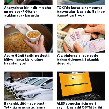
Akaryakıta bir indirim daha
TOKİ’de kurasız kampanya
mı gelecek? Gözler
başvuruları başladı: Gelir ve
açıklanacak kararda
ikamet şartı yok!
Aşure Günü tarihi netleşti:
Yüz binlerce aileye evde
Milyonlarca kişi o güne
bakım ödemesi: Bakanlık
hazırlanıyor!
duyurdu!
Bakanlık düğmeye bastı:
ALES sonuçları için geri
Yetkisiz araç satıcılarına
sayım başladı! ÖSYM tarihi