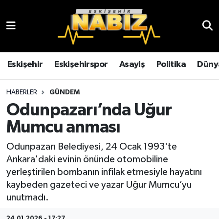
Asayiş
Eskişehir Hava Durumu
Çevre
Eskişehir Trafik Yoğunluk Haritası
Eskişehir
Eskişehirspor
Asayiş
Politika
Düny
Dünya
TFF 3.Lig 4.Grup Puan Durumu ve Fikstür
HABERLER
GÜNDEM
Odunpazarı’nda Uğur
Eğitim
Tüm Manşetler
Mumcu anması
Ekonomi
Son Dakika Haberleri
Odunpazarı Belediyesi, 24 Ocak 1993'te
Ankara'daki evinin önünde otomobiline
Eskişehir
Haber Arşivi
yerleştirilen bombanın infilak etmesiyle hayatını
kaybeden gazeteci ve yazar Uğur Mumcu’yu
Eskişehirspor
unutmadı.
Genel
24.01.2026 - 17:27