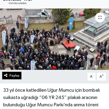
YAYINLANMA
Gündem
Kültür Sanat
Magazin
Politika
Sağlık
Spor
Paylaş
-
+
A
A
Teknoloji
33 yıl önce katledilen Uğur Mumcu için bombalı
Yaşam
suikasta uğradığı “06 YR 245” plakalı aracının
bulunduğu Uğur Mumcu Parkı’nda anma töreni
Yurttan