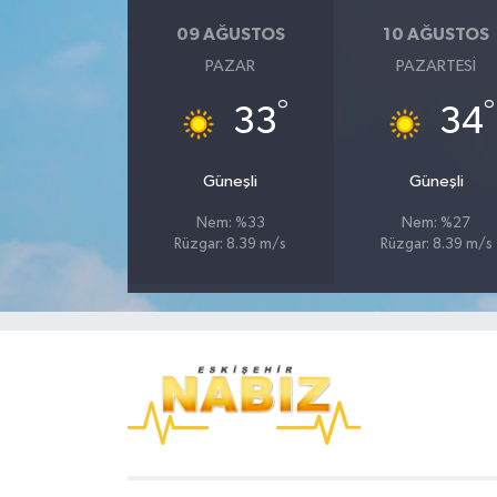
09 AĞUSTOS
10 AĞUSTOS
PAZAR
PAZARTESI
°
°
33
34
Güneşli
Güneşli
Nem: %33
Nem: %27
Rüzgar: 8.39 m/s
Rüzgar: 8.39 m/s