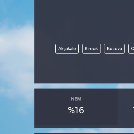
Gündem
Kültür Sanat
Magazin
Akçakale
Birecik
Bozova
C
Politika
Sağlık
Spor
NEM
Teknoloji
%16
Yaşam
Yurttan