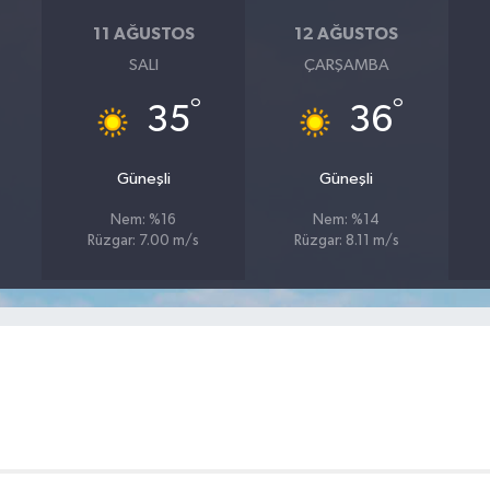
11 AĞUSTOS
12 AĞUSTOS
SALI
ÇARŞAMBA
°
°
35
36
Güneşli
Güneşli
Nem: %16
Nem: %14
Rüzgar: 7.00 m/s
Rüzgar: 8.11 m/s