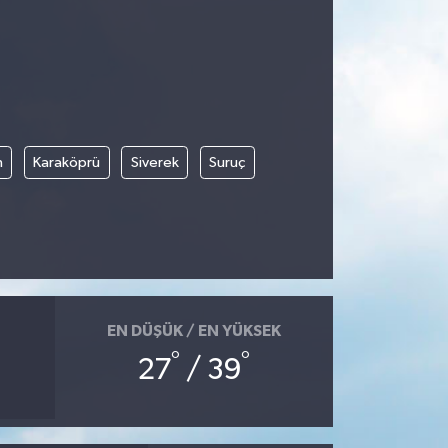
n
Karaköprü
Siverek
Suruç
EN DÜŞÜK / EN YÜKSEK
°
°
27
/ 39