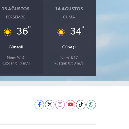
13 AĞUSTOS
14 AĞUSTOS
PERŞEMBE
CUMA
°
°
36
34
Güneşli
Güneşli
Nem: %14
Nem: %17
Rüzgar: 6.19 m/s
Rüzgar: 6.50 m/s