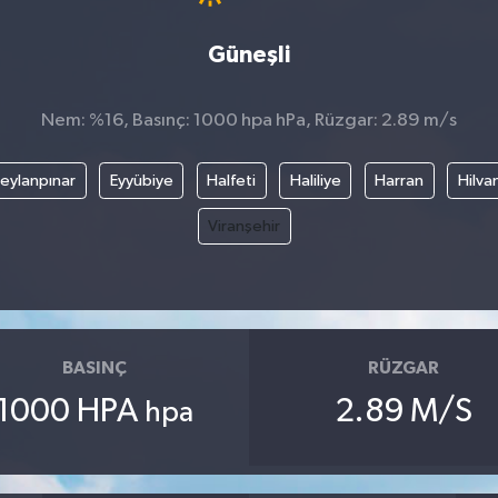
Güneşli
Nem: %16, Basınç: 1000 hpa hPa, Rüzgar: 2.89 m/s
eylanpınar
Eyyübiye
Halfeti
Haliliye
Harran
Hilva
Viranşehir
BASINÇ
RÜZGAR
1000 HPA
2.89 M/S
hpa