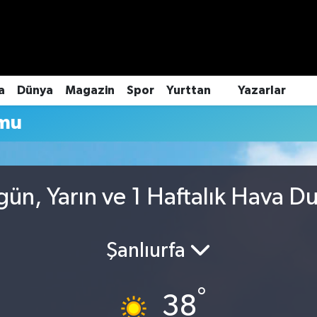
a
Dünya
Magazin
Spor
Yurttan
Yazarlar
umu
gün, Yarın ve 1 Haftalık Hava 
Şanlıurfa
°
38