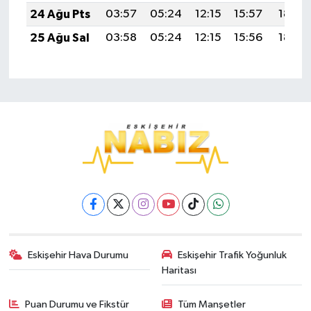
24 Ağu Pts
03:57
05:24
12:15
15:57
18:56
25 Ağu Sal
03:58
05:24
12:15
15:56
18:55
Eskişehir Hava Durumu
Eskişehir Trafik Yoğunluk
Haritası
Puan Durumu ve Fikstür
Tüm Manşetler