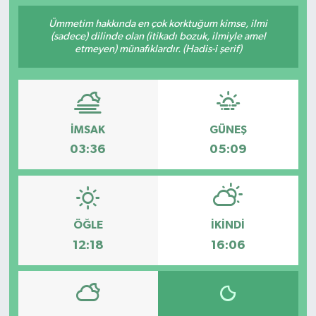
Ümmetim hakkında en çok korktuğum kimse, ilmi
Gündem
(sadece) dilinde olan (itikadı bozuk, ilmiyle amel
etmeyen) münafıklardır. (Hadis-i şerif)
Kültür Sanat
Magazin
İMSAK
GÜNEŞ
Politika
03:36
05:09
Sağlık
Spor
ÖĞLE
İKINDI
Teknoloji
12:18
16:06
Yaşam
Yurttan