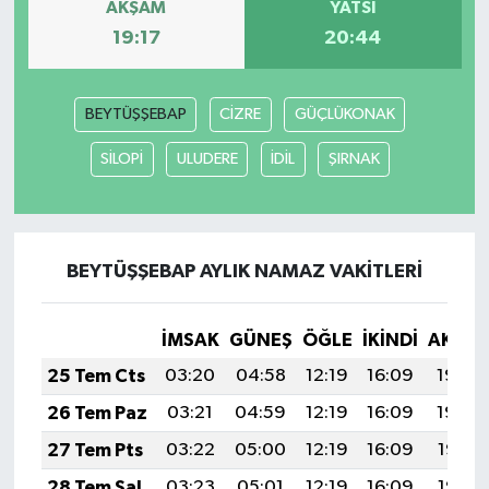
AKŞAM
YATSI
19:17
20:44
BEYTÜŞŞEBAP
CİZRE
GÜÇLÜKONAK
SİLOPİ
ULUDERE
İDİL
ŞIRNAK
BEYTÜŞŞEBAP AYLIK NAMAZ VAKITLERI
İMSAK
GÜNEŞ
ÖĞLE
İKINDI
AKŞA
25 Tem Cts
03:20
04:58
12:19
16:09
19:29
26 Tem Paz
03:21
04:59
12:19
16:09
19:29
27 Tem Pts
03:22
05:00
12:19
16:09
19:28
28 Tem Sal
03:23
05:01
12:19
16:09
19:27