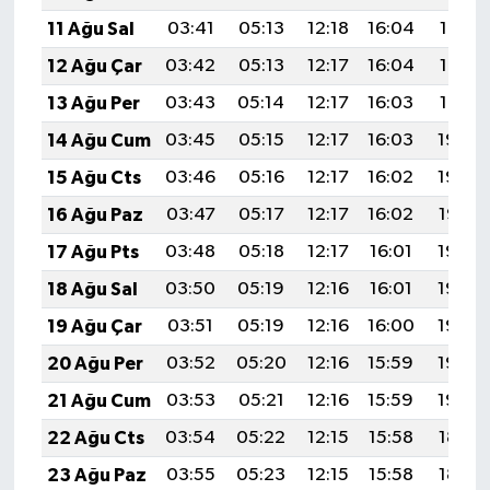
11 Ağu Sal
03:41
05:13
12:18
16:04
19:13
12 Ağu Çar
03:42
05:13
12:17
16:04
19:12
13 Ağu Per
03:43
05:14
12:17
16:03
19:10
14 Ağu Cum
03:45
05:15
12:17
16:03
19:09
15 Ağu Cts
03:46
05:16
12:17
16:02
19:08
16 Ağu Paz
03:47
05:17
12:17
16:02
19:07
17 Ağu Pts
03:48
05:18
12:17
16:01
19:05
18 Ağu Sal
03:50
05:19
12:16
16:01
19:04
19 Ağu Çar
03:51
05:19
12:16
16:00
19:03
20 Ağu Per
03:52
05:20
12:16
15:59
19:02
21 Ağu Cum
03:53
05:21
12:16
15:59
19:00
22 Ağu Cts
03:54
05:22
12:15
15:58
18:59
23 Ağu Paz
03:55
05:23
12:15
15:58
18:58