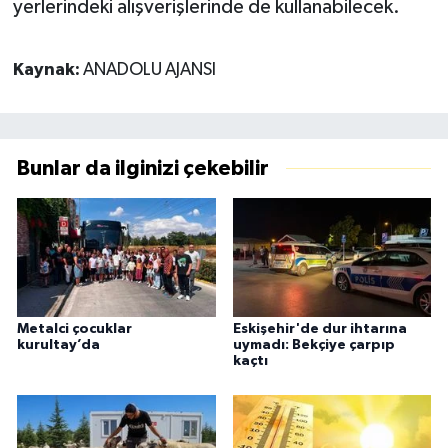
yerlerindeki alışverişlerinde de kullanabilecek.
Kaynak:
ANADOLU AJANSI
Bunlar da ilginizi çekebilir
Metalci çocuklar
Eskişehir'de dur ihtarına
kurultay’da
uymadı: Bekçiye çarpıp
kaçtı