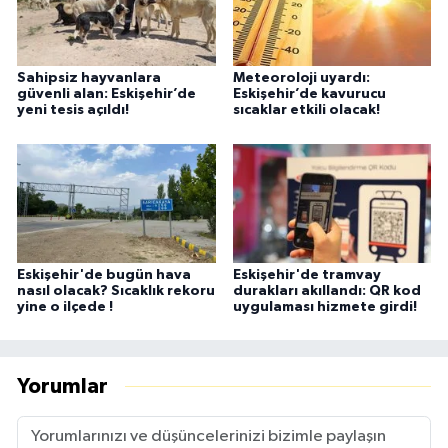
Sahipsiz hayvanlara
Meteoroloji uyardı:
güvenli alan: Eskişehir’de
Eskişehir’de kavurucu
yeni tesis açıldı!
sıcaklar etkili olacak!
Eskişehir'de bugün hava
Eskişehir'de tramvay
nasıl olacak? Sıcaklık rekoru
durakları akıllandı: QR kod
yine o ilçede !
uygulaması hizmete girdi!
Yorumlar