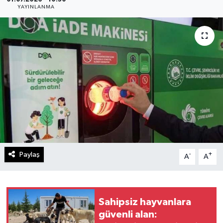
YAYINLANMA
Gündem
Kültür Sanat
Magazin
Politika
Sağlık
Spor
Paylaş
-
+
A
A
Teknoloji
Yaşam
Sahipsiz hayvanlara
güvenli alan:
Yurttan