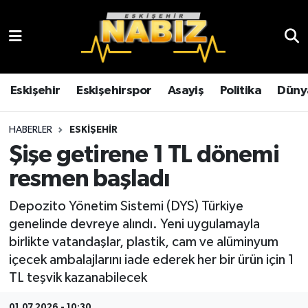
Asayiş
Eskişehir Hava Durumu
Çevre
Eskişehir Trafik Yoğunluk Haritası
Eskişehir
Eskişehirspor
Asayiş
Politika
Düny
Dünya
TFF 3.Lig 4.Grup Puan Durumu ve Fikstür
HABERLER
ESKIŞEHIR
Şişe getirene 1 TL dönemi
Eğitim
Tüm Manşetler
resmen başladı
Ekonomi
Son Dakika Haberleri
Depozito Yönetim Sistemi (DYS) Türkiye
genelinde devreye alındı. Yeni uygulamayla
Eskişehir
Haber Arşivi
birlikte vatandaşlar, plastik, cam ve alüminyum
içecek ambalajlarını iade ederek her bir ürün için 1
Eskişehirspor
TL teşvik kazanabilecek
Genel
01.07.2026 - 10:30