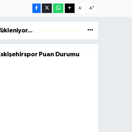
-
+
A
A
ükleniyor...
Eskişehirspor Puan Durumu