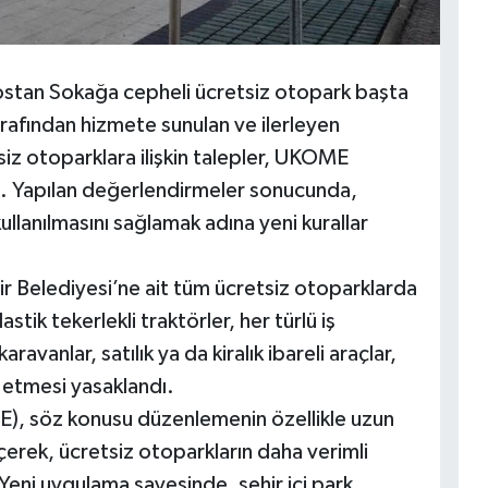
ostan Sokağa cepheli ücretsiz otopark başta
rafından hizmete sunulan ve ilerleyen
z otoparklara ilişkin talepler, UKOME
di. Yapılan değerlendirmeler sonucunda,
llanılmasını sağlamak adına yeni kurallar
r Belediyesi’ne ait tüm ücretsiz otoparklarda
stik tekerlekli traktörler, her türlü iş
aravanlar, satılık ya da kiralık ibareli araçlar,
k etmesi yasaklandı.
, söz konusu düzenlemenin özellikle uzun
çerek, ücretsiz otoparkların daha verimli
 Yeni uygulama sayesinde, şehir içi park