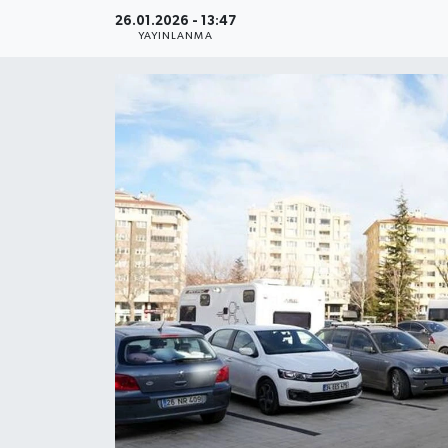
26.01.2026 - 13:47
Gündem
YAYINLANMA
Kültür Sanat
Magazin
Politika
Sağlık
Spor
Teknoloji
Yaşam
Yurttan