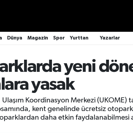
a
Dünya
Magazin
Spor
Yurttan
Yazarlar
parklarda yeni dö
nlara yasak
i, Ulaşım Koordinasyon Merkezi (UKOME) ta
psamında, kent genelinde ücretsiz otopark
oparklardan daha etkin faydalanabilmesi 