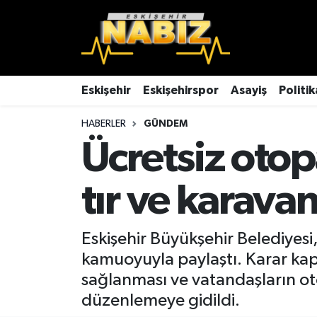
Asayiş
Eskişehir Hava Durumu
Çevre
Eskişehir Trafik Yoğunluk Haritası
Eskişehir
Eskişehirspor
Asayiş
Politik
HABERLER
GÜNDEM
Dünya
TFF 3.Lig 4.Grup Puan Durumu ve Fikstür
Ücretsiz oto
Eğitim
Tüm Manşetler
tır ve karava
Ekonomi
Son Dakika Haberleri
Eskişehir
Haber Arşivi
Eskişehir Büyükşehir Belediyes
kamuoyuyla paylaştı. Karar ka
Eskişehirspor
sağlanması ve vatandaşların ot
düzenlemeye gidildi.
Genel