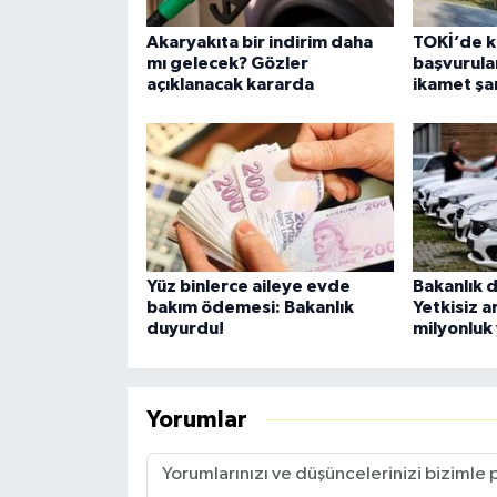
Akaryakıta bir indirim daha
TOKİ’de k
mı gelecek? Gözler
başvurular
açıklanacak kararda
ikamet şar
Yüz binlerce aileye evde
Bakanlık 
bakım ödemesi: Bakanlık
Yetkisiz a
duyurdu!
milyonluk 
Yorumlar