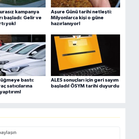
urasız kampanya
Aşure Günü tarihi netleşti:
ı başladı: Gelir ve
Milyonlarca kişi o güne
tı yok!
hazırlanıyor!
düğmeye bastı:
ALES sonuçları için geri sayım
raç satıcılarına
başladı! ÖSYM tarihi duyurdu
yaptırım!