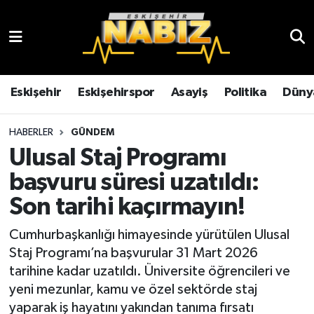
Asayiş
Eskişehir Hava Durumu
Çevre
Eskişehir Trafik Yoğunluk Haritası
Eskişehir
Eskişehirspor
Asayiş
Politika
Düny
Dünya
TFF 3.Lig 4.Grup Puan Durumu ve Fikstür
HABERLER
GÜNDEM
Ulusal Staj Programı
Eğitim
Tüm Manşetler
başvuru süresi uzatıldı:
Ekonomi
Son Dakika Haberleri
Son tarihi kaçırmayın!
Eskişehir
Haber Arşivi
Cumhurbaşkanlığı himayesinde yürütülen Ulusal
Staj Programı’na başvurular 31 Mart 2026
Eskişehirspor
tarihine kadar uzatıldı. Üniversite öğrencileri ve
yeni mezunlar, kamu ve özel sektörde staj
Genel
yaparak iş hayatını yakından tanıma fırsatı