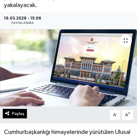
yakalayacak.
Gündem
16.03.2026 - 15:06
YAYINLANMA
Kültür Sanat
Magazin
Politika
Sağlık
Spor
Teknoloji
Paylaş
-
+
A
A
Yaşam
Cumhurbaşkanlığı himayelerinde yürütülen Ulusal
Yurttan