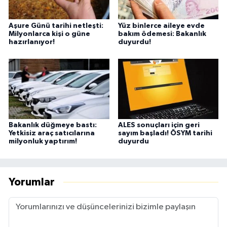
Aşure Günü tarihi netleşti:
Yüz binlerce aileye evde
Milyonlarca kişi o güne
bakım ödemesi: Bakanlık
hazırlanıyor!
duyurdu!
Bakanlık düğmeye bastı:
ALES sonuçları için geri
Yetkisiz araç satıcılarına
sayım başladı! ÖSYM tarihi
milyonluk yaptırım!
duyurdu
Yorumlar