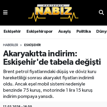
Asayiş
Eskişehir Hava Durumu
Çevre
Eskişehir Trafik Yoğunluk Haritası
Eskişehir
Eskişehirspor
Asayiş
Politika
Düny
Dünya
TFF 3.Lig 4.Grup Puan Durumu ve Fikstür
HABERLER
ESKIŞEHIR
Akaryakıtta indirim:
Eğitim
Tüm Manşetler
Eskişehir'de tabela değişti
Ekonomi
Son Dakika Haberleri
Brent petrol fiyatlarındaki düşüş ve döviz kuru
hareketliliği sonrası akaryakıt fiyatları indirimli
Eskişehir
Haber Arşivi
oldu. Ancak eşel mobil sistemi nedeniyle
benzinde 75 kuruş, motorinde 1 lira 15 kuruş
Eskişehirspor
indirim pompaya yansıdı.
Genel
12.03.2026 - 16:50