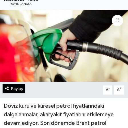
YAYINLANMA
Gündem
Kültür Sanat
Magazin
Politika
Sağlık
Spor
Paylaş
-
+
A
A
Teknoloji
Döviz kuru ve küresel petrol fiyatlarındaki
Yaşam
dalgalanmalar, akaryakıt fiyatlarını etkilemeye
devam ediyor. Son dönemde Brent petrol
Yurttan