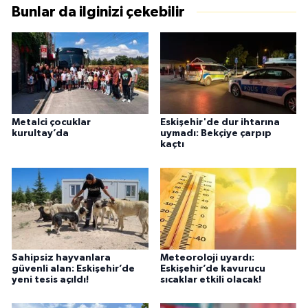
Bunlar da ilginizi çekebilir
Metalci çocuklar
Eskişehir'de dur ihtarına
kurultay’da
uymadı: Bekçiye çarpıp
kaçtı
Sahipsiz hayvanlara
Meteoroloji uyardı:
güvenli alan: Eskişehir’de
Eskişehir’de kavurucu
yeni tesis açıldı!
sıcaklar etkili olacak!