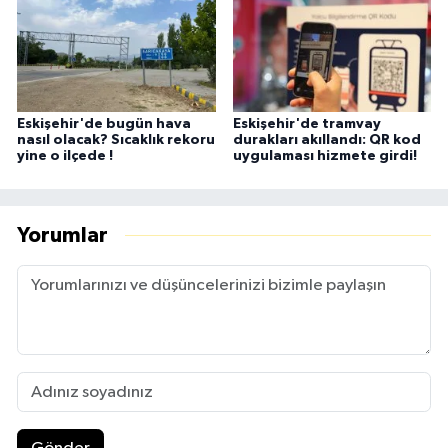
Eskişehir'de bugün hava
Eskişehir'de tramvay
nasıl olacak? Sıcaklık rekoru
durakları akıllandı: QR kod
yine o ilçede !
uygulaması hizmete girdi!
Yorumlar