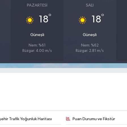
PAZARTESI
SALI
°
°
18
18
Güneşli
Güneşli
Nem: %61
Nem: %62
Rüzgar: 4.00 m/s
Rüzgar: 2.81 m/s
şehir Trafik Yoğunluk Haritası
Puan Durumu ve Fikstür