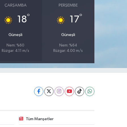
ÇARŞAMBA
PERŞEMBE
°
°
18
17
Güneşli
Güneşli
Nem: %60
Nem: %64
Rüzgar: 4.11 m/s
Rüzgar: 4.00 m/s
Tüm Manşetler