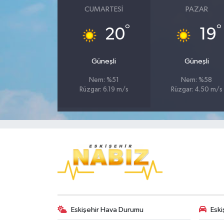
CUMARTESI
PAZAR
°
°
20
19
Güneşli
Güneşli
Nem: %51
Nem: %58
Rüzgar: 6.19 m/s
Rüzgar: 4.50 m/s
Eskişehir Hava Durumu
Eski