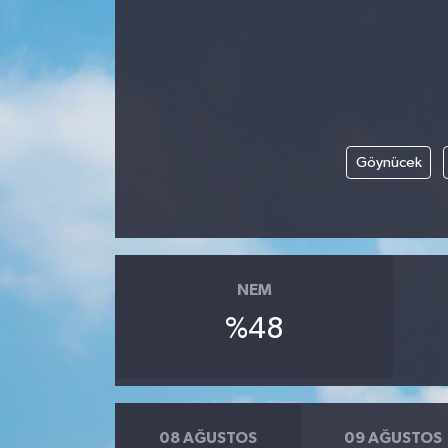
Gündem
Kültür Sanat
Magazin
Göynücek
Politika
Sağlık
NEM
Spor
%48
Teknoloji
Yaşam
08 AĞUSTOS
09 AĞUSTOS
Yurttan