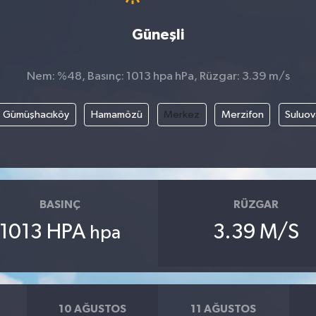
Güneşli
Nem: %48, Basınç: 1013 hpa hPa, Rüzgar: 3.39 m/s
Gümüşhacıköy
Hamamözü
Merkez
Merzifon
Suluov
BASINÇ
RÜZGAR
1013 HPA
3.39 M/S
hpa
10 AĞUSTOS
11 AĞUSTOS