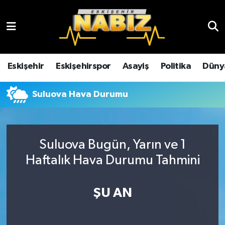
Asayiş
Eskişehir Hava Durumu
Çevre
Eskişehir Trafik Yoğunluk Haritası
Eskişehir
Eskişehirspor
Asayiş
Politika
Düny
Dünya
TFF 3.Lig 4.Grup Puan Durumu ve Fikstür
Suluova Hava Durumu
Eğitim
Tüm Manşetler
Ekonomi
Son Dakika Haberleri
Suluova Bugün, Yarın ve 1
Haftalık Hava Durumu Tahmini
Eskişehir
Haber Arşivi
ŞU AN
Eskişehirspor
Genel