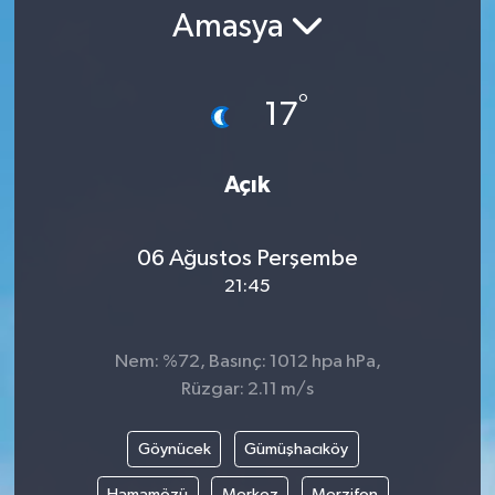
Amasya
Gündem
Kültür Sanat
°
17
Magazin
Açık
Politika
06 Ağustos Perşembe
Sağlık
21:45
Spor
Nem: %72, Basınç: 1012 hpa hPa,
Teknoloji
Rüzgar: 2.11 m/s
Yaşam
Göynücek
Gümüşhacıköy
Yurttan
Hamamözü
Merkez
Merzifon