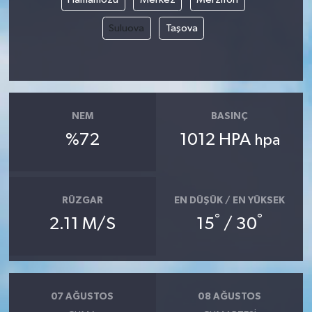
Suluova
Taşova
NEM
BASINÇ
%72
1012 HPA
hpa
RÜZGAR
EN DÜŞÜK / EN YÜKSEK
°
°
2.11 M/S
15
/ 30
07 AĞUSTOS
08 AĞUSTOS