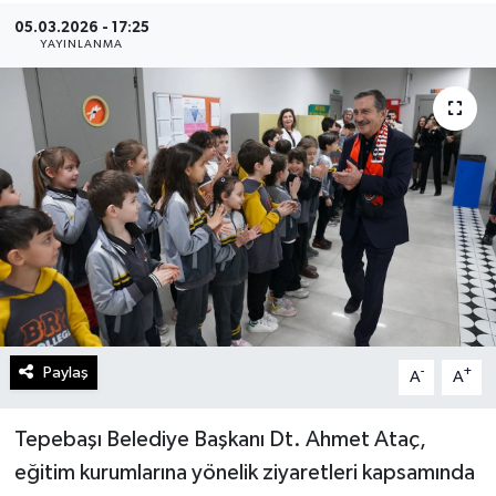
05.03.2026 - 17:25
Gündem
YAYINLANMA
Kültür Sanat
Magazin
Politika
Sağlık
Spor
Paylaş
-
+
A
A
Teknoloji
Yaşam
Tepebaşı Belediye Başkanı Dt. Ahmet Ataç,
eğitim kurumlarına yönelik ziyaretleri kapsamında
Yurttan