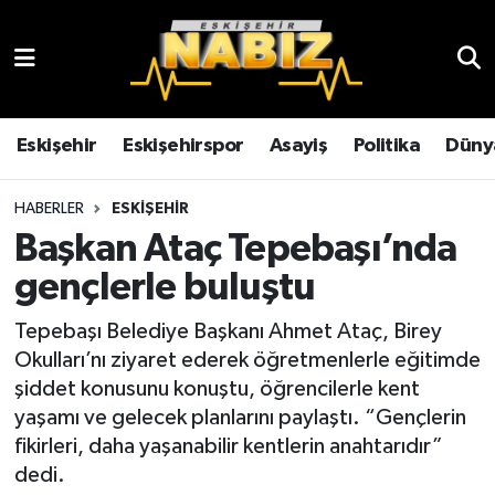
Asayiş
Eskişehir Hava Durumu
Çevre
Eskişehir Trafik Yoğunluk Haritası
Eskişehir
Eskişehirspor
Asayiş
Politika
Düny
Dünya
TFF 3.Lig 4.Grup Puan Durumu ve Fikstür
HABERLER
ESKIŞEHIR
Başkan Ataç Tepebaşı’nda
Eğitim
Tüm Manşetler
gençlerle buluştu
Ekonomi
Son Dakika Haberleri
Tepebaşı Belediye Başkanı Ahmet Ataç, Birey
Okulları’nı ziyaret ederek öğretmenlerle eğitimde
Eskişehir
Haber Arşivi
şiddet konusunu konuştu, öğrencilerle kent
yaşamı ve gelecek planlarını paylaştı. “Gençlerin
Eskişehirspor
fikirleri, daha yaşanabilir kentlerin anahtarıdır”
dedi.
Genel