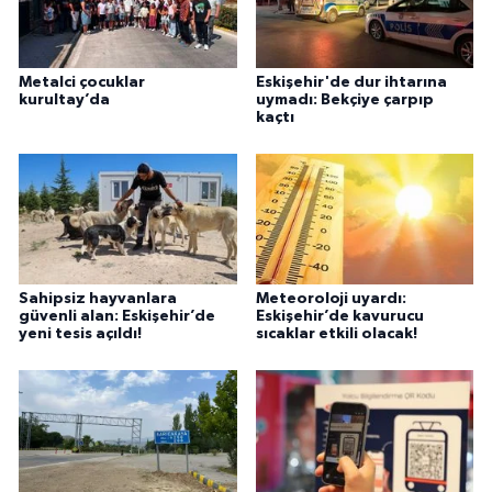
Metalci çocuklar
Eskişehir'de dur ihtarına
kurultay’da
uymadı: Bekçiye çarpıp
kaçtı
Sahipsiz hayvanlara
Meteoroloji uyardı:
güvenli alan: Eskişehir’de
Eskişehir’de kavurucu
yeni tesis açıldı!
sıcaklar etkili olacak!