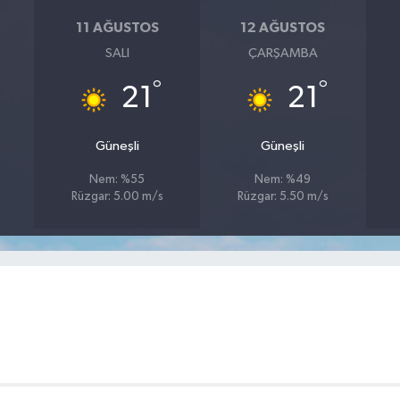
11 AĞUSTOS
12 AĞUSTOS
SALI
ÇARŞAMBA
°
°
21
21
Güneşli
Güneşli
Nem: %55
Nem: %49
Rüzgar: 5.00 m/s
Rüzgar: 5.50 m/s