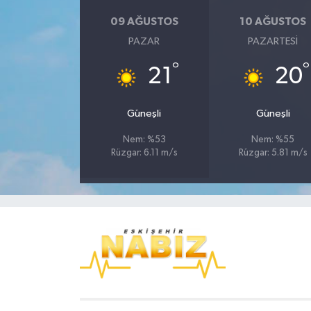
09 AĞUSTOS
10 AĞUSTOS
PAZAR
PAZARTESI
°
°
21
20
Güneşli
Güneşli
Nem: %53
Nem: %55
Rüzgar: 6.11 m/s
Rüzgar: 5.81 m/s