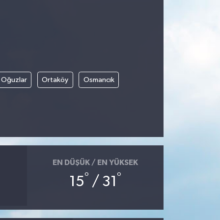
Oğuzlar
Ortaköy
Osmancık
EN DÜŞÜK / EN YÜKSEK
°
°
15
/ 31