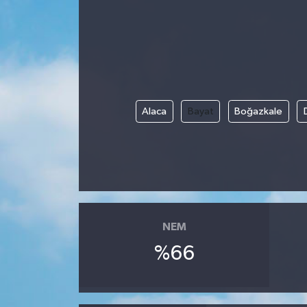
Gündem
Kültür Sanat
Magazin
Alaca
Bayat
Boğazkale
Politika
Sağlık
Spor
NEM
Teknoloji
%66
Yaşam
Yurttan