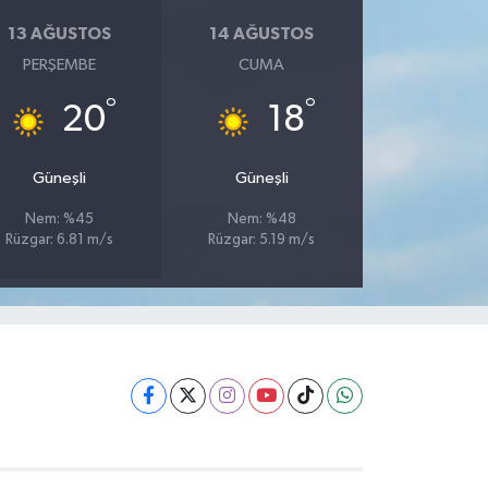
13 AĞUSTOS
14 AĞUSTOS
PERŞEMBE
CUMA
°
°
20
18
Güneşli
Güneşli
Nem: %45
Nem: %48
Rüzgar: 6.81 m/s
Rüzgar: 5.19 m/s