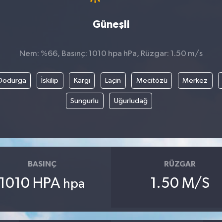
Güneşli
Nem: %66, Basınç: 1010 hpa hPa, Rüzgar: 1.50 m/s
Dodurga
İskilip
Kargı
Laçin
Mecitözü
Merkez
Sungurlu
Uğurludağ
BASINÇ
RÜZGAR
1010 HPA
1.50 M/S
hpa